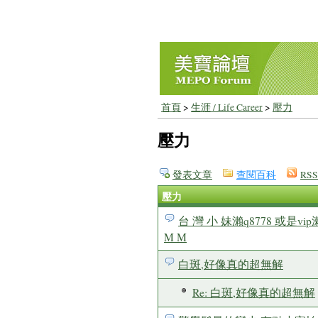
首頁
>
生涯 / Life Career
>
壓力
壓力
發表文章
查閱百科
RSS
壓力
台 灣 小 妹瀨q8778 或是vip
M M
白斑,好像真的超無解
Re: 白斑,好像真的超無解