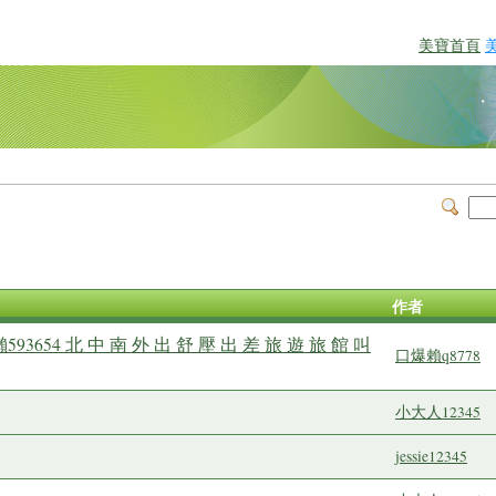
美寶首頁
作者
瀨593654 北 中 南 外 出 舒 壓 出 差 旅 遊 旅 館 叫
口爆賴q8778
小大人12345
jessie12345