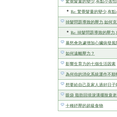
驚覺髮量的變少,有點小害怕
Re: 驚覺髮量的變少,有
掉髮問題導致的壓力,如何克
Re: 掉髮問題導致的壓力
暴怒會急遽增加心臟病發風
如何遠離壓力？
影響生育力的七個生活因素
為何你的消化系統運作不順
想要給自己及家人過好日子
眼袋 脂肪回填淚溝擺脫衰老
十種紓壓的超級食物