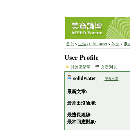
首頁
>
生涯 / Life Career
>
休閒
>
俄
User Profile
討論區清單
文章列表
solidwater
[
所有文章
]
最新文章:
最常出沒論壇:
最擅長經驗:
最常回應對象: