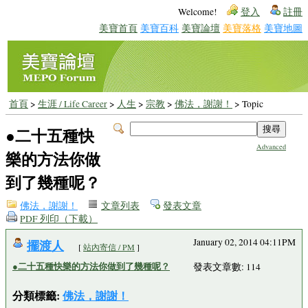
Welcome!
登入
註冊
美寶首頁
美寶百科
美寶論壇
美寶落格
美寶地圖
首頁
>
生涯 / Life Career
>
人生
>
宗教
>
佛法，謝謝！
> Topic
●二十五種快
Advanced
樂的方法你做
到了幾種呢？
佛法，謝謝！
文章列表
發表文章
PDF 列印（下載）
擺渡人
January 02, 2014 04:11PM
[
站內寄信 / PM
]
●二十五種快樂的方法你做到了幾種呢？
發表文章數: 114
分類標籤:
佛法，謝謝！