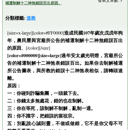
發表文章數: 5
補運制解十二神煞錯誤百出原因。
分類標籤:
道教
造成民國107年歲次戊戌年狗
[size=x-large][color=#FF0000]
年，農民曆與宮廟所公告的補運制解十二神煞錯誤百出
的原因
。[/color][/size]
[color=#000000][size=large]過年安太歲光明燈，宮廟所公
告的補運制解十二神煞表錯誤百出。如果你去制解補運
所公告圖表，與所教的錯誤十二神煞表相似，請轉頭速
離。
原因：
一：你碰到詐騙集團，一頭裁下去。
二：你錢太多無處花，錯的也在制解。
三：你在等死，該制解不制解，亂制一通。
四：你不識字，把錯誤的當祖宗。
五：別亂說心誠則靈，不做或做錯，它不是你父母不可