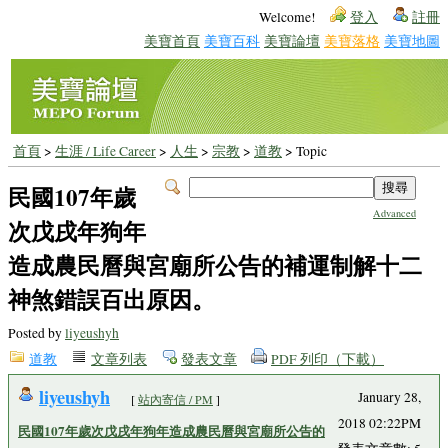
Welcome!
登入
註冊
美寶首頁
美寶百科
美寶論壇
美寶落格
美寶地圖
首頁
>
生涯 / Life Career
>
人生
>
宗教
>
道教
> Topic
民國107年歲
Advanced
次戊戌年狗年
造成農民曆與宮廟所公告的補運制解十二
神煞錯誤百出原因。
Posted by
liyeushyh
道教
文章列表
發表文章
PDF 列印（下載）
liyeushyh
January 28,
[
站內寄信 / PM
]
2018 02:22PM
民國107年歲次戊戌年狗年造成農民曆與宮廟所公告的