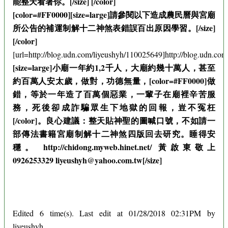
能整天看著你。[/size] [/color]
[color=#FF0000][size=large]請參閱以下造成農民曆與宮廟
所公告的補運制解十二神煞表錯誤百出原因學習。[/size]
[/color]
[url=http://blog.udn.com/liyeushyh/110025649]http://blog.udn.com
[size=large]小廟一年約1,2千人，大廟約幾十萬人，甚至
約百萬人安太歲，做對，功德無量，[color=#FF0000]做
錯，等於一年造了百萬個惡業，一輩子在廟裡辛苦服
務，死後卻成詐騙眾生下地獄的回報，豈不冤枉
[/color]。良心建議：整天貼神聖的圖喊口號，不如請一
部傳法書籍宮廟制解十二神煞四版回去研究。睡得安
穩。 http://chidong.myweb.hinet.net/ 黃啟東敬上
0926253329 liyeushyh@yahoo.com.tw[/size]
Edited 6 time(s). Last edit at 01/28/2018 02:31PM by
liyeushyh.