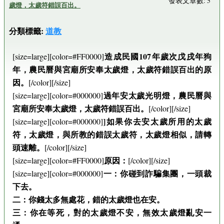
發表文章數: 5
歲燈，太歲符錯誤百出。
分類標籤:
道教
造成民國107年歲次戊戌年狗
[size=large][color=#FF0000]
年，農民曆與宮廟所安奉太歲燈，太歲符錯誤百出的原
因。
[/color][/size]
過年安太歲光明燈，農民曆與
[size=large][color=#000000]
宮廟所安奉太歲燈，太歲符錯誤百出。
[/color][/size]
]如果你去安太歲所用的太歲
[size=large][color=#000000]
符，太歲燈，與所教的錯誤太歲符，太歲燈相似，請轉
頭速離。
[/color][/size]
原因：
[size=large][color=#FF0000]
[/color][/size]
一：你碰到詐騙集團，一頭裁
[size=large][color=#000000]
下去。
二：你錢太多無處花，錯的太歲燈也在安。
三：你在等死，對的太歲燈不安，無效太歲燈亂安一