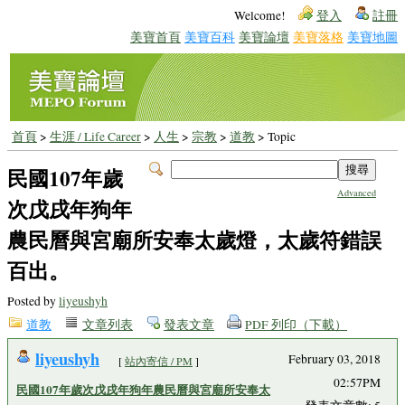
Welcome!
登入
註冊
美寶首頁
美寶百科
美寶論壇
美寶落格
美寶地圖
首頁
>
生涯 / Life Career
>
人生
>
宗教
>
道教
> Topic
民國107年歲
Advanced
次戊戌年狗年
農民曆與宮廟所安奉太歲燈，太歲符錯誤
百出。
Posted by
liyeushyh
道教
文章列表
發表文章
PDF 列印（下載）
liyeushyh
February 03, 2018
[
站內寄信 / PM
]
02:57PM
民國107年歲次戊戌年狗年農民曆與宮廟所安奉太