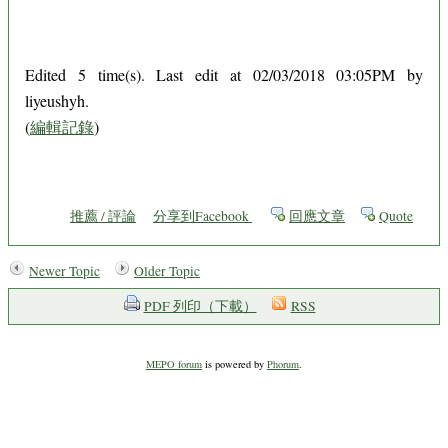
Edited 5 time(s). Last edit at 02/03/2018 03:05PM by
liyeushyh.
(
編輯記錄
)
推薦 / 評論
分享到Facebook
回應文章
Quote
Newer Topic
Older Topic
PDF 列印（下載）
RSS
MEPO forum
is powered by
Phorum
.