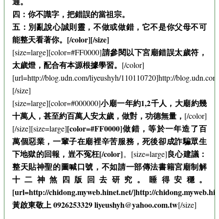
通。
四：你不識字，把錯誤的當祖宗。
五：別亂說心誠則靈，不做或做錯，它不是你父母不可
能整天看著你。[/color][/size]
請參閱以下宮廟錯誤太歲符，
[size=large][color=#FF0000]
太歲燈，配合有本源根據學習。
[/color]
[url=http://blog.udn.com/liyeushyh/110110720]http://blog.udn.com
[/size]
小廟一年約1,2千人，大廟約幾
[size=large][color=#000000]
十萬人，甚至約百萬人安太歲，做對，功德無量，
[/color]
[color=#FF0000]做錯，等於一年造了百
[/size][size=large]
萬個惡業，一輩子在廟裡辛苦服務，死後卻成詐騙眾生
下地獄的回報，豈不冤枉[/color]
良心建議：
。[size=large]
整天貼神聖的圖喊口號，不如請一部傳法書籍宮廟制解
十二神煞四版回去研究。睡得安穩。
[url=http://chidong.myweb.hinet.net/]http://chidong.myweb.hine
黃啟東敬上 0926253329 liyeushyh@yahoo.com.tw
[/size]