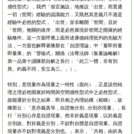
感性型式），我們「假言施設」地推設「出世」而貫通
一切（世間）經驗的認識能力，又既然其意義只不過是
經驗中必然的型式，「出世」並非離開「世間」且於
「世間」無關的彼岸，而是必然展現於世間之開展的經
驗條件。這一方面呼應上面所述康德純理批判的先驗方
法，一方面也解釋著陳那在「自證理論」中「量即所量
即量果」的「譬喻式」關係（法尊法師《集量論略解》
第一品第十誦陳那自解之長行：「此三一體，非有別
異。約義不同，安立為三。」）。
特別，意現量作為現量之一特性（面向），正是該些純
理之理必然開展於時間與空間感性型式中之必然型式，
故能通於分別之結果，即共相之內理結構（範疇），故
陳那云：「意亦義貪等，自證無分別...分別亦現量」，長
行「分別心亦是自證現量。然非於義是現量，以於義是
分別故。對於義是分別，不妨對自體是自證現量。自證
現量亦不妨對境義是分別也。」表示，「共相」由於為