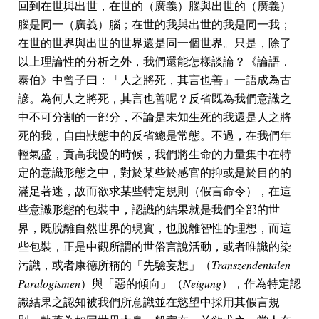
回到在世與出世，在世的（廣義）腦與出世的（廣義）
腦是同一（廣義）腦；在世的我與出世的我是同一我；
在世的世界與出世的世界還是同一個世界。只是，除了
以上理論性的分析之外，我們還能怎樣談論？《論語．
泰伯》中曾子曰：「人之將死，其言也善」一語成為古
諺。為何人之將死，其言也善呢？反省既為我們意識之
中不可分割的一部分，不論是未知生死的我還是人之將
死的我，自由狀態中的反省總是常態。不過，在我們年
輕氣盛，貢高我慢的時候，我們將生命的力量集中在特
定的意識形態之中，對於某些於感官的抑或是於目的的
滿足著迷，故而欲求某些特定規則（假言命令），在這
些意識形態的包裝中，認識的結果就是我們全部的世
界，既脫離自然世界的現實，也脫離智性的理想，而這
些包裝，正是中觀所謂的世俗言說活動，或者唯識的染
污識，或者康德所稱的「先驗妄想」（
Transzendentalen
Paralogismen
）與「惡的傾向」（
Neigung
），作為特定認
識結果之認知被我們所意識並在慾望中採用其假言規