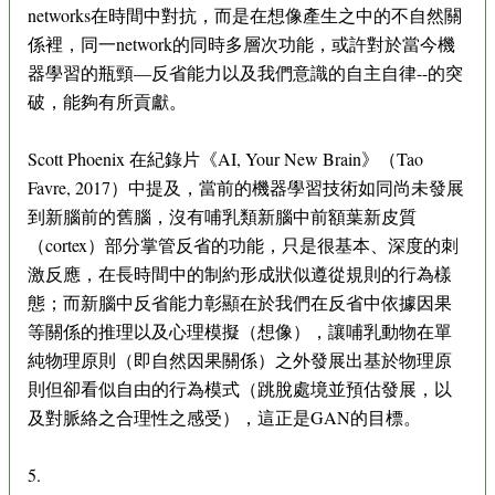
networks在時間中對抗，而是在想像產生之中的不自然關
係裡，同一network的同時多層次功能，或許對於當今機
器學習的瓶頸—反省能力以及我們意識的自主自律--的突
破，能夠有所貢獻。
Scott Phoenix 在紀錄片《AI, Your New Brain》（Tao
Favre, 2017）中提及，當前的機器學習技術如同尚未發展
到新腦前的舊腦，沒有哺乳類新腦中前額葉新皮質
（cortex）部分掌管反省的功能，只是很基本、深度的刺
激反應，在長時間中的制約形成狀似遵從規則的行為樣
態；而新腦中反省能力彰顯在於我們在反省中依據因果
等關係的推理以及心理模擬（想像），讓哺乳動物在單
純物理原則（即自然因果關係）之外發展出基於物理原
則但卻看似自由的行為模式（跳脫處境並預估發展，以
及對脈絡之合理性之感受），這正是GAN的目標。
5.