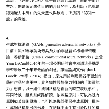
主題，則是確定未帶目的的合目的性，為判斷（也就是
認知能力本身）的先天型式與原則，正所謂「認知一
般」的意義。
4.
生成對抗網路（GANs, generative adversarial networks）是
目前主流AI專家認為最具潛力的非監督式機器學習理
論，卷積網路（CNNs, convolutional neural networks）之父
Yann LeCun於2016年的一場公開研討會中稱讚這是機器
學習發展二十年來最酷的創意。該理論與實作由Ian J.
Goodfellow等（2014）提出，原先用於利用機器學習創作
藝術作品的應用中，參考知性與想像力對陣的「鑒賞能
力」想像，以一組生成網路構想創新的時空表現形相，
再同時以一組判別網路解讀、依照某原則（可以為既有
原則如某藝術風格，也可以為機器學習生成原則）批評
生成網路構想出的形象，在拮抗中產生有別於以往的機