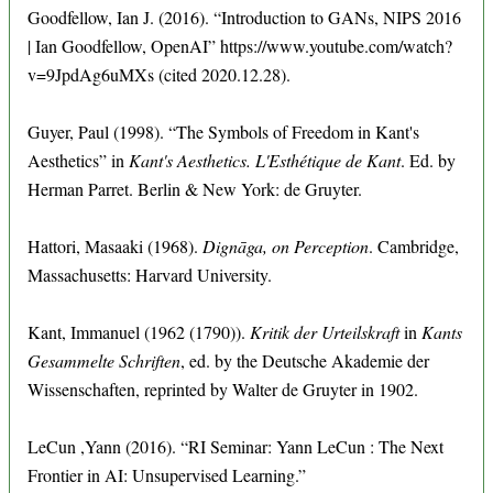
Goodfellow, Ian J. (2016). “Introduction to GANs, NIPS 2016
| Ian Goodfellow, OpenAI” https://www.youtube.com/watch?
v=9JpdAg6uMXs (cited 2020.12.28).
Guyer, Paul (1998). “The Symbols of Freedom in Kant's
Aesthetics” in
Kant's Aesthetics. L'Esthétique de Kant
. Ed. by
Herman Parret. Berlin & New York: de Gruyter.
Hattori, Masaaki (1968).
Dignāga, on Perception
. Cambridge,
Massachusetts: Harvard University.
Kant, Immanuel (1962 (1790)).
Kritik der Urteilskraft
in
Kants
Gesammelte Schriften
, ed. by the Deutsche Akademie der
Wissenschaften, reprinted by Walter de Gruyter in 1902.
LeCun ,Yann (2016). “RI Seminar: Yann LeCun : The Next
Frontier in AI: Unsupervised Learning.”