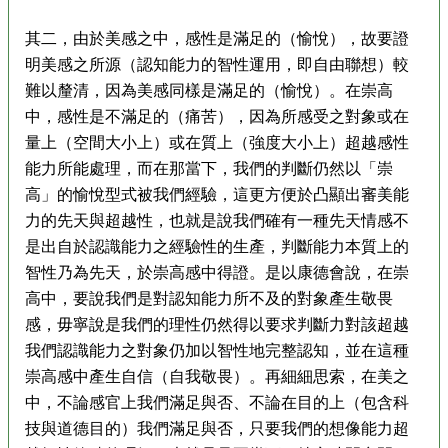
其二，由於美感之中，感性是滿足的（愉悅），故要證
明美感之所源（認知能力的智性運用，即自由聯想）較
難以釐清，因為美感同樣是滿足的（愉悅）。在崇高
中，感性是不滿足的（痛苦），因為所感受之對象或在
量上（空間大小上）或在質上（強度大小上）超越感性
能力所能處理，而在那當下，我們的判斷仍然以「崇
高」的愉悅型式被我們經驗，這更方便於凸顯出審美能
力的先天與超越性，也就是說我們確有一種先天情感不
是出自於認識能力之經驗性的生產，判斷能力本質上的
智性乃為先天，於崇高感中得證。是以康德會說，在崇
高中，要說我們是對認知能力所不及的對象產生敬畏
感，毋寧說是我們的理性仍然得以要求判斷力對該超越
我們認識能力之對象仍加以智性地完整認知，並在這種
崇高感中產生自信（自我敬畏）。再細細思索，在美之
中，不論感官上我們滿足與否、不論在目的上（包含科
技與道德目的）我們滿足與否，只要我們的想像能力超