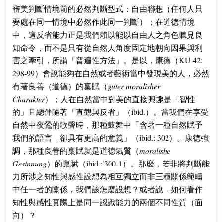
審美判斷情境前的必然判斷型式：自由聯想（任何人只
要處在同一情境中必然作此同一判斷）；在道德情境
中，這反省能力正是我們賴以能以自由人之角色聽見良
知命令，而不是只有從自然人角度固定地朝向因果與利
害之牽引，所謂「普遍性方法」。是以，康德（KU 42:
298-99）會說能夠在自然或者藝術當中發現美的人，必然
有著良善（道德）的稟賦（
guter moralisher
Charakter
）；人在自然當中對美的直接興趣是「智性
的」且總伴隨著「直觀與反省」（ibid.）。當我們在享受
自然中夜鶯的歌聲時，那種鼓舞中「含著一種自然賦予
我們的語言，卻具有更高的意義」（ibid.: 302）。康德強
調，那種良善的稟賦就是道德氣質（
moralishe
Gesinnung
）的稟賦（ibid.: 300-1）。那麼，若非將判斷能
力所涉之知性與感性設想為相互獨立而非三種關係範疇
中任一者的關係，我們該怎麼設想？或者說，如何看作
知性與感性實際上是同一認識能力的兩個不同性質（面
向）？