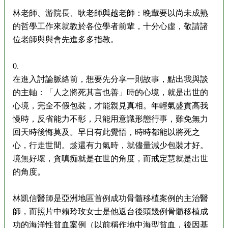
林老師、游院長、耿老師與越老師：晚輩要以尚未成熟
的哲學工作來就教於各位學者前輩，十分心虛，敬請諸
位老師與與會先進多多指教。
0.
在進入討論脈絡前，想要先分享一則故事，點出我與談
的主軸：「人之將死其言也善」時的心境，就是出世的
心境，完全不假包裝，才能親見真相。年輕氣盛貢高我
慢時，反省能力不彰，只能用意識形態行事，難免無力
回天時後悔莫及。早日有此覺悟，時時都能以將死之
心，行走世間。趁還有力氣時，就儘量減少包裝才好。
境無好壞，貪嗔痴就是在世的角度，而戒定慧就是出世
的角度。
林凱信醫師是亞洲地區首例成功骨髓移植案例的主治醫
師，而照片中賴玲玫女士是他返台後頭幾例骨髓移植成
功的海洋性貧血案例（以前稱作地中海型貧血，後因基