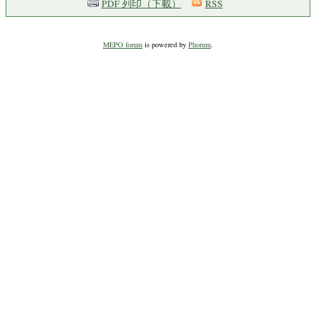
PDF 列印（下載）
RSS
MEPO forum
is powered by
Phorum
.