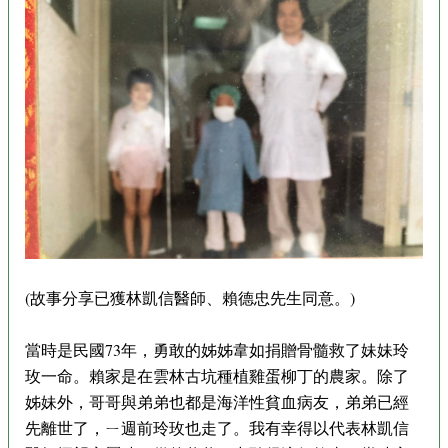
(故事分享已獲林凱信醫師、賴德忠先生同意。)
當時是民國73年，勇敢的姊姊韋如捐贈骨髓救了妹妹玲
玫一命。賴家是在雲林古坑種植雞蛋柳丁的農家。除了
姊妹外，哥哥與弟弟也都是海洋性貧血病友，弟弟已經
先離世了，ㄧ週前玲玫也走了。我有幸得以代表林凱信