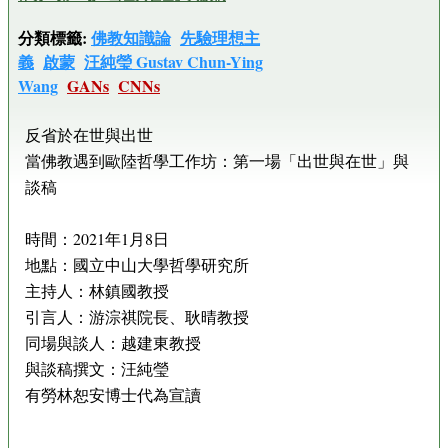
分類標籤:
佛教知識論
先驗理想主
義
啟蒙
汪純瑩 Gustav Chun-Ying
Wang
GANs
CNNs
反省於在世與出世
當佛教遇到歐陸哲學工作坊：第一場「出世與在世」與
談稿
時間：2021年1月8日
地點：國立中山大學哲學研究所
主持人：林鎮國教授
引言人：游淙祺院長、耿晴教授
同場與談人：越建東教授
與談稿撰文：汪純瑩
有勞林恕安博士代為宣讀