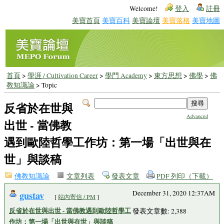
Welcome!
登入
註冊
美寶首頁
美寶百科
美寶論壇
美寶落格
美寶地圖
首頁
>
學涯 / Cultivation Career
>
學門 Academy
>
東方思想
>
佛學
>
佛
教知識論
> Topic
反省於在世與
Advanced
出世 - 當佛教
遇到歐陸哲學工作坊：第一場「出世與在
世」與談稿
佛教知識論
文章列表
發表文章
PDF 列印（下載）
gustav
December 31, 2020 12:37AM
[
站內寄信 / PM
]
反省於在世與出世 - 當佛教遇到歐陸哲學工
發表文章數: 2,388
作坊：第一場「出世與在世」與談稿