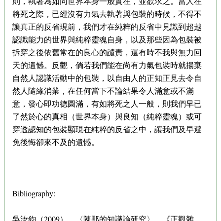
則，執著為如同世界本身一般實在，並欲求之。當人在
將死之際，已經沒有力氣去執著與包裝的時候，不得不
讓真正的反省現前，我們才在純粹的反省中見識到超越
認識能力的世界與純粹靈魂自身，以及那些因為包裝被
拆穿之後依舊常在的良心的譴責，還有時不我與無力回
天的遺憾。反觀，倘若我們能在尚有力氣包裝時就揚棄
自然人認識活動中的包裝，以自由人的正知正見去令自
然人隨緣消業，在任何當下不論結果令人滿意或不滿
意，發心即功德圓滿，有如將死之人一般，則我們早已
了然於心的真相（世界本身）與良知（純粹靈魂）或可
穿透認知的包裝顯現在純粹的反省之中，讓我們及早避
免後悔卻來不及的遺憾。
Bibliography:
吳汝鈞（2009）。〈陳那的知識論研究〉。《正觀雜