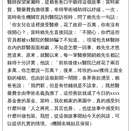
醫師探望家屬時，從賴爸爸口中聽得這個故事：當時家
貧，醫藥費負擔很重，幸得學術補助得以紓緩，一次，
當時衛生機關官員到醫院訪視時，問了賴先生一句話：
「你女兒在這裡接受醫療，花了政府一百萬，你有沒有
很開心？」當時賴先生直接回說：「不開心，你們這些
官員都被xx醫院的醫師騙了不知道。」現場包含林醫師
在內的群醫面面相覷，不知是怎麼一回事。賴先生才悠
悠道來。原來，就醫以來，每一筆醫療開銷賴先生都記
錄得十分詳實，他說：「前前後後xx醫院已經花了兩百
多萬，你怎麼說一百萬？」後來，玲玫的case獲得上面全
額的補助。也由於這個新聞一鬧開，各界善款湧至，賴
爸爸說：「我們窮，但是有些錢就是不該拿。」既然醫
藥費全由學術名義負擔了，這些善款就成了今日的xxxx
基金會的基金。當時，我在賴家的果園中，真的感受到
什麼叫做「人之將死，其言也善」，也從故事中感受到
什麼叫做包裝。我想，從這個故事開始今天的與談，可
以提供扎實的情境。 (機關名稱姑且保留）