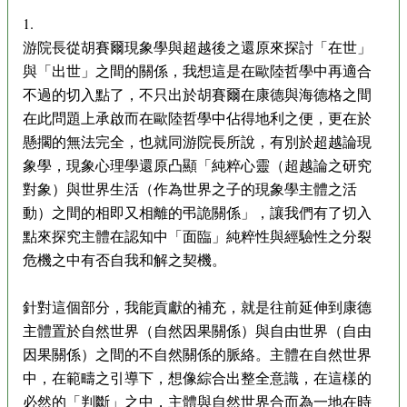
1.
游院長從胡賽爾現象學與超越後之還原來探討「在世」
與「出世」之間的關係，我想這是在歐陸哲學中再適合
不過的切入點了，不只出於胡賽爾在康德與海德格之間
在此問題上承啟而在歐陸哲學中佔得地利之便，更在於
懸擱的無法完全，也就同游院長所說，有別於超越論現
象學，現象心理學還原凸顯「純粹心靈（超越論之研究
對象）與世界生活（作為世界之子的現象學主體之活
動）之間的相即又相離的弔詭關係」，讓我們有了切入
點來探究主體在認知中「面臨」純粹性與經驗性之分裂
危機之中有否自我和解之契機。
針對這個部分，我能貢獻的補充，就是往前延伸到康德
主體置於自然世界（自然因果關係）與自由世界（自由
因果關係）之間的不自然關係的脈絡。主體在自然世界
中，在範疇之引導下，想像綜合出整全意識，在這樣的
必然的「判斷」之中，主體與自然世界合而為一地在時