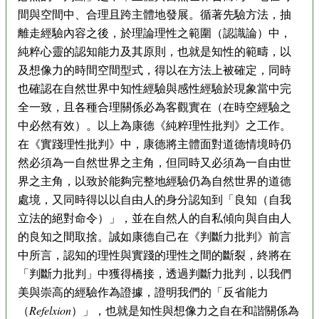
間與空間中、合理且跨主體地發展。循著先驗方法，抽
離走經驗內容之後，於理論理性之範圍（認識論）中，
純粹心靈的認知能力及其原則，也就是知性的範疇，以
及想像力的時間空間型式，得以在方法上被確定，同時
也確認在自然世界中知性經驗與感性經驗於現象當中完
全一致，且各種合理關係必為客觀實在（在時空經驗之
中必然有效）。以上為康德《純粹理性批判》之工作。
在《實踐理性批判》中，康德將主體面對道德情境時仍
然必須為一自然世界之主角，但同時又必須為一自由世
界之主角，以致於能夠完整地經驗仍為自然世界的道德
處境，又同時得以以自由人的身分認知到「良知（自我
立法的絕對命令）」，並在自然人的自私傾向與自由人
的良知之間取捨。誠如康德自己在《判斷力批判》前言
中所言，認知的理性與實踐的理性之間的斷裂，終將在
「判斷力批判」中獲得橋接，透過判斷力批判，以我們
美與崇高的經驗作為證據，證明我們的「反省能力
（
Refelxion
）」，也就是知性與想像力之自在和諧關係為