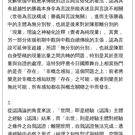
見解依循中觀應承傳統對語言純世俗化的看法，認為具
有超越性的勝義本身非為言說所能表述且與言說不相關
（世俗為言說構成；勝義與言說無關），進而主張勝義
中的主體為無分別智，也就是後來對於陳那離分別的
「現量」理論之神秘化詮釋（覺者為純現量）。其實，
另一部分依循初期中觀與中觀自續傳統的主張，認為言
說可延伸至超越，所謂「無分別的分別」，也就是陳那
自身堅稱的現量比量之間共轉的問題，特別是其於意現
量與自證的處理。這特別呼應今日國際舞台上相當熱門
的是否「存在」「非概念感知」這個問題之上：前者將
樂意於非概念感知狀態「存在」之可能，後者則樂意於
無此可能，所有感知都在與概念關聯之中而發生。
2.
從認識論的角度來說，「世間」即是經驗（認識）主體
之經驗（認識）結果，而「出世」則是經驗主體對經驗
之條件之自我認證；離開世間，自我認證無法完成；透
過經驗中必然之形式（純理之知性型式與時間、空間等