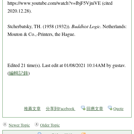
https://www.youtube.com/watch?v=IbjF5VjniVE (cited
2020.12.28).
Stcherbatsky, TH. (1958 (1932)).
Buddhist Logic
. Netherlands:
Mouton & Co.,-Printers, the Hague.
Edited 21 time(s). Last edit at 01/08/2021 10:14AM by gustav.
(
編輯記錄
)
推薦文章
分享到Facebook
回應文章
Quote
Newer Topic
Older Topic