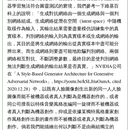
器學習無法符合圖靈測試的窘境，我們參考一下維基百
科上的說明：「生成對抗網絡由一個生成網絡與一個判
別網絡組成。生成網絡從潛在空間（latent space）中隨機
取樣作為輸入，其輸出結果需要盡量模仿訓練集中的真
實樣本。判別網絡的輸入則為真實樣本或生成網絡的輸
出，其目的是將生成網絡的輸出從真實樣本中盡可能分
辨出來。而生成網絡則要盡可能地欺騙判別網絡。兩個
網絡相互對抗、不斷調整參數，最終目的是使判別網絡
無法判斷生成網絡的輸出結果是否真實。」NVIDIA公司
在「A Style-Based Generator Architecture for Generative
Adversarial Networks」, https://youtu.be/kSLJriaOumA, cited
2020.12.28）中，以既有人臉圖像創生出新的同一人人臉
圖像而能不被機器或者真人判斷為是機器創作的，或者
同公司擅長以特殊音樂風格改編同一旋律而不被機器或
者真人判斷為機器創作，抑或是依據某獨特風格畫家創
作風格創作出新的畫作而不被機器或者真人判斷為機器
創作。倘若我們能描繪出何以判斷不是由兩組獨立的