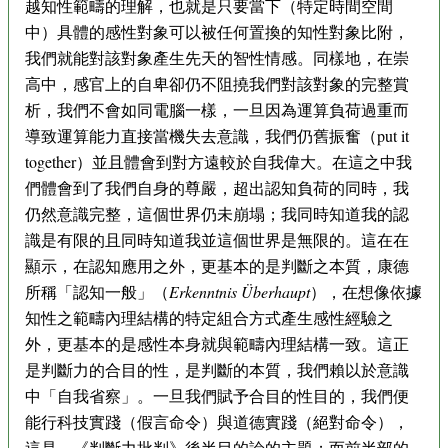
越知性範疇的理解，也就是只要當下（特定時間空間
中）具體的感性對象可以被任何置換的知性對象比附，
我們就能對該對象產生先天的智性情感。同樣地，在崇
高中，感官上的自卑卻仍不阻撓我們對該對象的完整賞
析，我們不會如同電腦一樣，一旦因為運算負荷過重而
導致運算能力直接當機失去意識，我們仍舊振奮（put it
together）並且體會到對方遠較於自我偉大。在這之中我
們體會到了我們自身的尊嚴，超出認知負荷的同時，我
仍然意識完整，這個世界仍未崩塌；我同時知道我的認
識是有限的且同時知道我並這個世界是無限的。這在在
顯示，在認知應用之外，更基本的是判斷之本質，康德
所稱「認知一般」（
Erkenntnis Überhaupt
），在想像依據
知性之範疇內理結構的特定組合方式產生感性經驗之
外，更基本的是感性本身就與範疇內理結構一致。這正
是判斷力的合目的性，是判斷的本質，我們賴以於意識
中「自我省察」。一旦我們賦予合目的性目的，我們便
能行科技實踐（假言命令）與道德實踐（絕對命令），
這是，《判斷力批判》後半目的論的主題；而前半部的