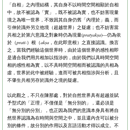
「自相」之內理結構，其自身不以時間空間相顯於自相
中，故不被認為「實」，既不被認為實，也不妨害現量
境之為唯一世界，不致因其自身仍舊「內理於」義，而
引伸於識外另立他境（超越世界）之疑慮；也不妨害當
共相之於第六意識之對象時仍為現量(
pratyakṣa
)—仍為依
於（
prati-
）根（
akṣa
，在此即意根）之直接認識。換言
之，當我們經驗這個世界時，由於這個世界的感性相即
是適合我們用共相加以指涉的，由於我們以具時間空間
相的感性相為實，以不具時間空間相而被認識的共相為
虛，世界於此中被經驗，進而可被共相指涉與分析，且
不肇生共相另存於識外之境的疑慮。
以此觀之，不只在陳那處，對於自然世界具有超越並賦
予型式的「正理」不僅僅是「無分別的」，還必須是
「無分別的分別」，也正因為我們的意識本身具有將自
然世界認識為在時間與空間之中，並且還內含可以被分
別的條件，故分別的作用以及言語活動才得以成立。不