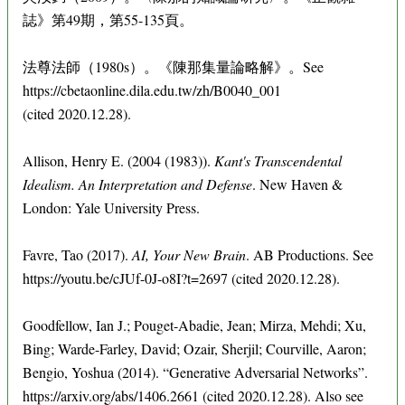
誌》第49期，第55-135頁。
法尊法師（1980s）。《陳那集量論略解》。See
https://cbetaonline.dila.edu.tw/zh/B0040_001
(cited 2020.12.28).
Allison, Henry E. (2004 (1983)).
Kant's Transcendental
Idealism. An Interpretation and Defense
. New Haven &
London: Yale University Press.
Favre, Tao (2017).
AI, Your New Brain
. AB Productions. See
https://youtu.be/cJUf-0J-o8I?t=2697 (cited 2020.12.28).
Goodfellow, Ian J.; Pouget-Abadie, Jean; Mirza, Mehdi; Xu,
Bing; Warde-Farley, David; Ozair, Sherjil; Courville, Aaron;
Bengio, Yoshua (2014). “Generative Adversarial Networks”.
https://arxiv.org/abs/1406.2661 (cited 2020.12.28). Also see