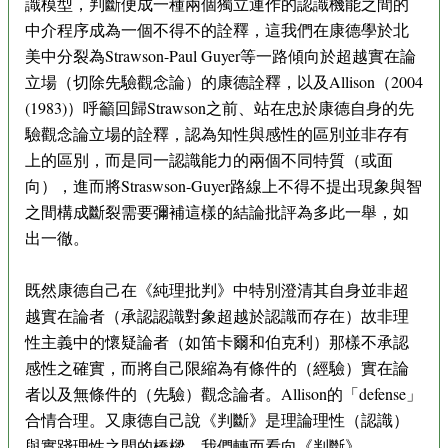
識模型，判斷便成一種兩個獨立運作的認識機能之間的
中介程序成為一個不得不的詮釋，這我們在康德學於北
美中分裂為Strawson-Paul Guyer等一路傾向於超越實在論
立場（切除先驗觀念論）的康德詮釋，以及Allison（2004
(1983)）呼籲回歸Strawson之前、站在忠於康德自身的先
驗觀念論立場的詮釋，認為知性與感性的區別並非存有
上的區別，而是同一認識能力的兩個不同特質（或面
向），進而將Straswson-Guyer路線上不得不提出現象與智
之間構成斷裂需要彌補這樣的結論批評為多此一舉，如
出一徹。
既然康德自己在《純理批判》中特別澄清其自身並非超
越實在論者（承認認識對象超越於認識而存在）故非理
性主義中的懷疑論者（如笛卡爾和伯克利）那樣不承認
感性之確實，而將自己限縮為有條件的（經驗）實在論
者以及無條件的（先驗）觀念論者。Allison的「defense」
合情合理。又康德自己說《判斷》是理論理性（認識）
與實踐理性之間的橋樑，我們轉而看向《判斷》。