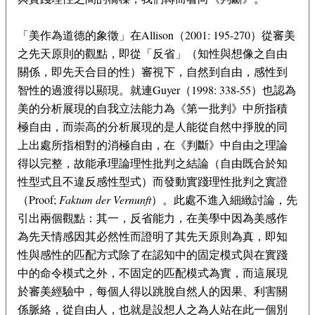
「美作為道德的象徵」在Allison（2001: 195-270）從審美
之先天原則的觀點，即從「反省」（知性與想像之自由
關係，即先天合目的性）審視下，自然到自由，感性到
智性的過渡得以顯現。就連Guyer（1998: 338-55）也認為
美的分析展現的自我立法能力為《第一批判》中所指積
極自由，而崇高的分析展現的是人能從自然中掙脫的同
上出處所指相對的消極自由，在《判斷》中自由之理論
得以完整，故能承理論理性批判之結論（自由既合於知
性型式且不違反感性型式）而發動實踐理性批判之實證
（Proof;
Faktum der Vernunft
）。此處不進入細緻討論，先
引出兩個觀點：其一，反省能力，在美學中因為美感作
為先天情感因其必然性而證明了其先天原則為真，即知
性與感性的匹配方式除了在認知中的固定模式與在實踐
中的命令模式之外，不固定的匹配模式為實，而這展現
於審美經驗中，每個人得以跳脫自然人的因果、利害關
係脈絡，從自由人，也就是設想人之為人站在此一個別