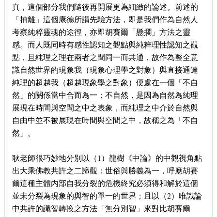
真，這個部分我們隨後再開展更為細緻的論述。前述的
「抽離」這個康德所謂先驗方法，即是我們作為自然人
考察純粹靈魂的途徑，亦即胡賽爾「懸擱」方法之靈
感。而人既同時有感性認知之觀點與純粹理性認知之觀
點，且純理之理在兩者之間同一而共通，故作為整全意
識自然世界的現象我（現象心理學之對象）與直接通達
純理的超越我（超越現象學之對象）便處在一個「不自
然」的關係當中合而為一；不自然，是因為自然為純理
展現在時間與空間之中之表象，而純理之中介於自然與
自由中並不被展現在時間與空間之中，故稱之為「不自
然」。
耿老師很巧妙地分別以（1）龍樹《中論》的中觀視角點
出大乘佛教共許之二諦觀：世俗與勝義為一，呼應胡賽
爾這種主體內部自我分裂的危機終究必須得和解於這個
並未分裂為現象的與智的單一的世界；且以（2）唯識論
中共許的識智轉換之方法「無分別智」來對比胡賽爾