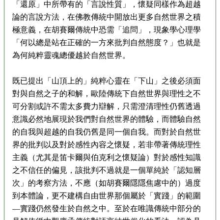
「還原」中所帶有的「言說性質」，懷疑同樣作為超越
論的言說方法，在佛教傳統中開放出更多自然世界之積
極意義，在胡賽爾傳統中恐需「追問」，現象學心理學
「何以總是站在正確的一方來批判自然態度？」也就是
為何純粹靈魂總優越於自然世界。
既已提出「山頂上的」純粹心靈在「下山」之後必須面
對與自然之子的和解，歐陸傳統下自然世界與理性之不
可分割或許不需太多費力辯解，只需澄清理性仍舊透過
意識必然地展現於我們對自然世界的體驗，而體驗自然
的自我與超越的自我仍舊是同一個自我。而對於自然世
界的批判以及對於感性內容之懷疑，若非帶著傳統理性
主義（尤其是笛卡爾與伯克利之懷疑論）對於感性知識
之不信任的偏見，該批判不過就是一個單純於「認知層
次」的考察方法，不應（如胡賽爾隱隱焦慮中的）過度
到本體論，更不建構自由世界那個屬於「實踐」的範圍
—實踐仍然發生於自然之中。至於在唯識傳統中部分的