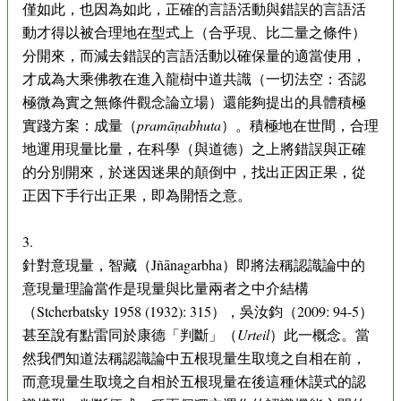
僅如此，也因為如此，正確的言語活動與錯誤的言語活
動才得以被合理地在型式上（合乎現、比二量之條件）
分開來，而減去錯誤的言語活動以確保量的適當使用，
才成為大乘佛教在進入龍樹中道共識（一切法空：否認
極微為實之無條件觀念論立場）還能夠提出的具體積極
實踐方案：成量（
pramāṇabhuta
）。積極地在世間，合理
地運用現量比量，在科學（與道德）之上將錯誤與正確
的分別開來，於迷因迷果的顛倒中，找出正因正果，從
正因下手行出正果，即為開悟之意。
3.
針對意現量，智藏（Jñānagarbha）即將法稱認識論中的
意現量理論當作是現量與比量兩者之中介結構
（Stcherbatsky 1958 (1932): 315），吳汝鈞（2009: 94-5）
甚至說有點雷同於康德「判斷」（
Urteil
）此一概念。當
然我們知道法稱認識論中五根現量生取境之自相在前，
而意現量生取境之自相於五根現量在後這種休謨式的認