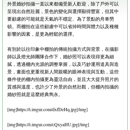
外景婚紗拍攝一直以來都備受新人歡迎，除了戶外可以
呈現出自然壯麗，景色的變化與選擇顯得豐富，但其中
要顧慮的可能就是天氣的不穩定、為了景點的舟車勞
頓。而棚拍在這些顧慮中可以省掉時間與體力以及種種
影響的因素，是更為輕鬆的選擇。
有別於以往印象中棚拍的傳統拍攝方式與背景，在攝影
師以及燈光師團隊合作下，婚紗照可以表現得更為細
膩，透過棚內光源的調整掌握，以及巧妙運用道具與造
景，畫面也更重視新人間親暱的眼神表現與互動，這些
條件使的棚內拍攝更為靈活自由，並且大大提升照片的
質感與溫度，也許少了外景的自然壯觀，但棚內拍攝的
婚紗照就是這麼經典雋永。
[img]https://i.imgur.com/dxfDeHq.jpg[/img]
[img]https://i.imgur.com/cQxyaHU.jpg[/img]