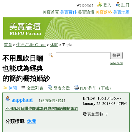
Welcome!
登入
註冊
美寶首頁
美寶百科
美寶論壇
美寶落格
美寶地圖
首頁
>
生涯 / Life Career
>
休閒
> Topic
不用風吹日曬
Advanced
也能成為經典
的簡約棚拍婚紗
休閒
文章列表
發表文章
PDF 列印（下載）
aapplaud
IP/Host: 106.104.36.---
[
站內寄信 / PM
]
January 25, 2018 03:47PM
不用風吹日曬也能成為經典的簡約棚拍婚紗
發表文章數: 8
分類標籤:
休閒