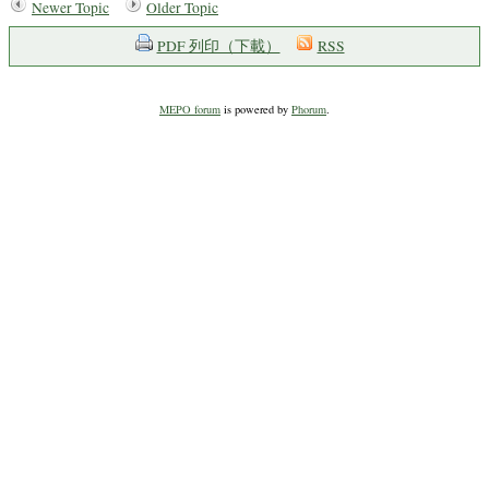
Newer Topic
Older Topic
PDF 列印（下載）
RSS
MEPO forum
is powered by
Phorum
.