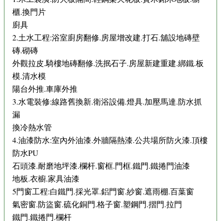
櫃.換門片
廚具
2.土水工程:浴室廚房翻修.房屋增改建.打石.舖設地磚壁
磚.砌磚
外觀拉皮.騎樓地磚翻修.洗抿石子.房屋新建重建.綁鐵.板
模.清水模
陽台外推.車庫外推
3.水電裝修:線路舊換新.衛浴設備.燈具.加壓馬達.防水抓
漏
換冷熱水管
4.油漆防水:室內外油漆.外牆隔熱漆.公共場所防火漆.頂樓
防水PU
石頭漆.耐磨地坪漆.欄杆.窗框.門框.鐵門.鐵捲門油漆
地板.衣櫥.家具油漆
5門窗工程:白鐵門.採光罩.鋁門窗.紗窗.遮雨棚.百葉窗
氣密窗.防盜窗.硫化銅門.格子窗.塑鋼門.摺門.拉門
鐵門.鐵捲門.欄杆