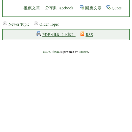
推薦文章
分享到Facebook
回應文章
Quote
Newer Topic
Older Topic
PDF 列印（下載）
RSS
MEPO forum
is powered by
Phorum
.