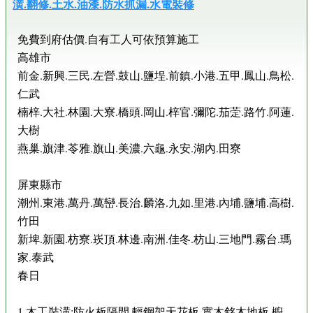
潢.翻修.土水.油漆.防水抓漏.水電裝修
免費到府估價.自有工人可依預算施工
高雄市
前金.新興.三民.左營.鼓山.鹽埕.前鎮.小港.五甲.鳳山.鳥松.
仁武
楠梓.大社.林園.大寮.橋頭.岡山.梓官.彌陀.茄萣.路竹.阿蓮.
大樹
燕巢.旗津.苓雅.旗山.美濃.六龜.永安.湖內.田寮
屏東縣市
潮州.東港.萬丹.萬巒.長治.麟洛.九如.里港.內埔.鹽埔.高樹.
竹田
新埤.新園.枋寮.崁頂.林邊.南洲.佳冬.枋山.三地門.霧台.瑪
家.泰武
春日
1.木工裝潢:防火板隔間.輕鋼架天花板.實木銘木地板.櫥