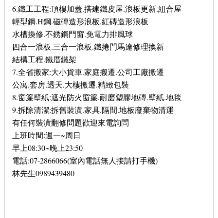
6.鐵工工程:頂樓加蓋.搭建鐵皮屋.浪板更新.組合屋
輕型鋼.H鋼.磁磚造形浪板.紅磚造形浪板
水槽換修.不銹鋼門窗.免電力排風球
四合一浪板.三合一浪板.鐵捲門馬達修理換新
結構工程.鐵厝鐵架
7.全省搬家:大小貨車.家庭搬遷.公司工廠搬遷
公寓.套房.透天.大樓搬遷.精緻包裝
8.窗簾壁紙:遮光防火窗簾.耐磨塑膠地磚.壁紙.地毯
9.拆除清潔:拆舊裝潢.家具.隔間.地板廢棄物清運
有任何裝潢翻修問題歡迎來電詢問
上班時間:週一~周日
早上08:30~晚上23:50
電話:07-2866066(室內電話無人接請打手機)
林先生0989439480