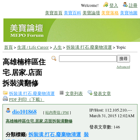
Welcome!
登入
註冊
美寶首頁
美寶百科
美寶論壇
美寶落格
美寶地圖
首頁
>
生涯 / Life Career
>
人生
>
拆裝潢.打石.廢棄物清運
> Topic
高雄楠梓區住
Advanced
宅.居家.店面
拆裝潢翻修
拆裝潢.打石.廢棄物清運
文章列表
發表文章
PDF 列印（下載）
dio101868
IP/Host: 112.105.210.---
[
站內寄信 / PM
]
March 31, 2015 12:02AM
高雄楠梓區住宅.居家.店面拆裝潢翻修
發表文章數: 146
分類標籤:
拆裝潢.打石.廢棄物清運
裝