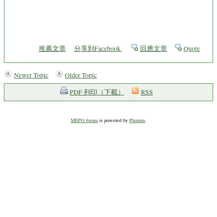
推薦文章
分享到Facebook
回應文章
Quote
Newer Topic
Older Topic
PDF 列印（下載）
RSS
MEPO forum
is powered by
Phorum
.