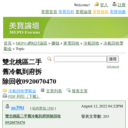
Welcome!
登入
註冊
美寶首頁
美寶百科
美寶論壇
美寶落格
美寶地圖
首頁
>
MEPO 網站討論區
>
赚钱
>
家電回收
>
冷氣回收
>
冷氣回收獎
勵金
> Topic
雙北桃區二手
Advanced
舊冷氣到府拆
除回收0920070470
冷氣回收獎勵金
文章列表
發表文章
PDF 列印（下載）
as39tt
August 12, 2022 04:22PM
[
站內寄信 / PM
]
雙北桃區二手舊冷氣到府拆除回收
發表文章數: 203
0920070470