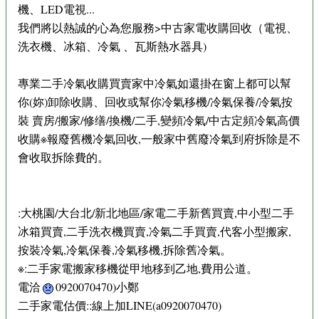
機、LED電視...
我們將以熱誠的心為您服務>中古家電收購回收（電視、
洗衣機、冰箱、冷氣 、瓦斯熱水器具)
專業二手冷氣收購買賣家中冷氣如還掛在窗上都可以幫
你(妳)卸除收購、回收或幫你冷氣移機/冷氣保養/冷氣按
裝 賣房/搬家/修缮/換機/二手,變頻冷氣/中古定頻冷氣高價
收購※報廢舊機冷氣回收,一般家中舊廢冷氣到府拆除是不
會收取拆除費的。
:大桃園/大台北/新北地區/家電二手新舊買賣,中小型二手
冰箱買賣,二手洗衣機買賣,冷氣二手買賣,代客小型搬家,
按裝冷氣,冷氣保養,冷氣移機,拆除舊冷氣。
※:二手家電搬家移機從甲地移到乙地,費用公道。
電洽
0920070470)小鄭
二手家電估價::線上加LINE(a0920070470)