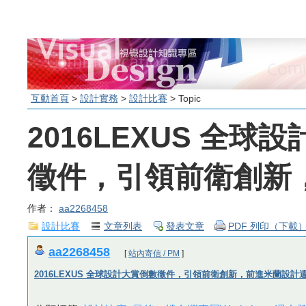
互動首頁
>
設計實務
>
設計比賽
> Topic
2016LEXUS 全球
徵件，引領前衛創新
作者：
aa2268458
設計比賽
文章列表
發表文章
PDF 列印（下載
aa2268458
[
站內寄信 / PM
]
2016LEXUS 全球設計大賞倒數徵件，引領前衛創新，前進米蘭設計