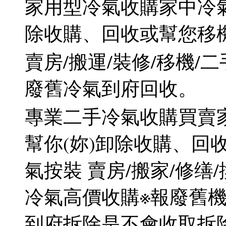
家用型冷氣收購家中冷
除收購、回收或幫您移
賣房/搬運/裝修/移機/
廢舊冷氣到府回收。
專業二手冷氣收購買賣
幫你(妳)卸除收購、回
氣按裝 賣房/搬家/修缮
冷氣高價收購※報廢舊機
到府拆除是不會收取拆