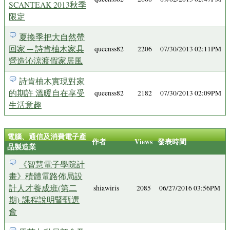
SCANTEAK 2013秋季
限定
夏換季把大自然帶
回家 ─ 詩肯柚木家具
queenss82
2206
07/30/2013 02:11PM
營造沁涼渡假家居風
詩肯柚木實現對家
的期許 溫暖自在享受
queenss82
2182
07/30/2013 02:09PM
生活意趣
電腦、通信及消費電子產
作者
Views
發表時間
品製造業
《智慧電子學院計
畫》積體電路佈局設
計人才養成班(第二
shiawiris
2085
06/27/2016 03:56PM
期)-課程說明暨甄選
會