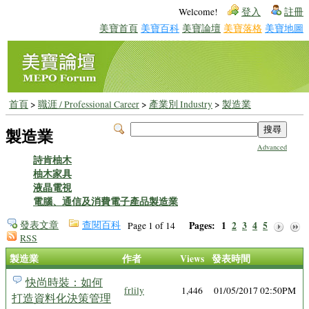
Welcome!
登入
註冊
美寶首頁
美寶百科
美寶論壇
美寶落格
美寶地圖
首頁
>
職涯 / Professional Career
>
產業別 Industry
>
製造業
製造業
Advanced
詩肯柚木
柚木家具
液晶電視
電腦、通信及消費電子產品製造業
發表文章
查閱百科
Pages:
1
2
3
4
5
Page 1 of 14
RSS
製造業
作者
Views
發表時間
快尚時裝：如何
frlily
1,446
01/05/2017 02:50PM
打造資料化決策管理