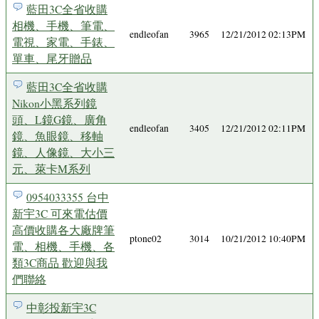
藍田3C全省收購
相機、手機、筆電、
endleofan
3965
12/21/2012 02:13PM
電視、家電、手錶、
單車、尾牙贈品
藍田3C全省收購
Nikon小黑系列鏡
頭、L鏡G鏡、廣角
endleofan
3405
12/21/2012 02:11PM
鏡、魚眼鏡、移軸
鏡、人像鏡、大小三
元、萊卡M系列
0954033355 台中
新宇3C 可來電估價
高價收購各大廠牌筆
ptone02
3014
10/21/2012 10:40PM
電、相機、手機、各
類3C商品 歡迎與我
們聯絡
中彰投新宇3C