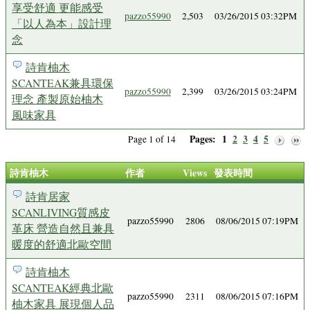
享受舒適 更能感受
pazzo55990
2,503
03/26/2015 03:32PM
「以人為本」設計理
念
詩肯柚木
SCANTEAK兼具環保
pazzo55990
2,399
03/26/2015 03:24PM
理念 產製原始柚木
風味家具
Pages:
1
2
3
4
5
Page 1 of 14
詩肯柚木
作者
Views
發表時間
詩肯居家
SCANLIVING質感皮
pazzo55990
2806
08/06/2015 07:19PM
革床 營造自然且兼具
暖度的舒適北歐空間
詩肯柚木
SCANTEAK經典北歐
pazzo55990
2311
08/06/2015 07:16PM
柚木家具 展現個人品