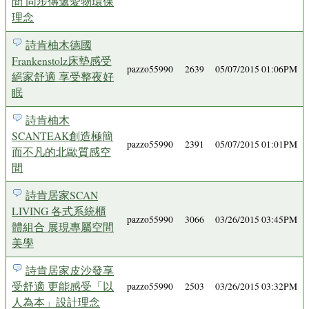
間 同步傳遞愛物環保
理念
詩肯柚木德國
Frankenstolz床墊感受
pazzo55990
2639
05/07/2015 01:06PM
絕家舒適 享受整夜好
眠
詩肯柚木
SCANTEAK創造極簡
pazzo55990
2391
05/07/2015 01:01PM
而不凡的北歐質感空
間
詩肯居家SCAN
LIVING 各式系統櫃
pazzo55990
3066
03/26/2015 03:45PM
體組合 展現專屬空間
美學
詩肯居家皮沙發享
受舒適 更能感受「以
pazzo55990
2503
03/26/2015 03:32PM
人為本」設計理念