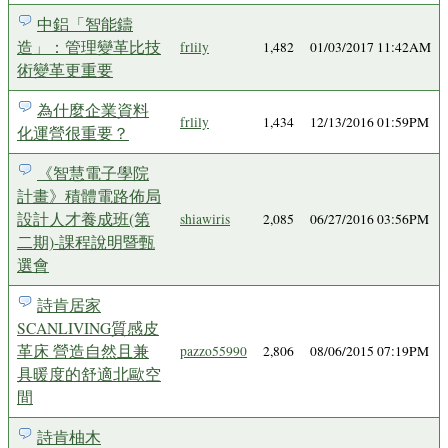
中鋁「智能鑄
造」：管理變革比技
frlily
1,482
01/03/2017 11:42AM
術變革更重要
為什麼企業資料
frlily
1,434
12/13/2016 01:59PM
化運營很重要？
《智慧電子學院
計畫》積體電路佈局
設計人才養成班(第
shiawiris
2,085
06/27/2016 03:56PM
二期)-課程說明暨甄
選會
詩肯居家
SCANLIVING質感皮
革床 營造自然且兼
pazzo55990
2,806
08/06/2015 07:19PM
具暖度的舒適北歐空
間
詩肯柚木