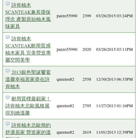
詩肯柚木
SCANTEAK兼具環保
pazzo55990
2399
03/26/2015 03:24PM
理念 產製原始柚木風
味家具
詩肯柚木
SCANTEAK耐用質感
pazzo55990
2020
03/26/2015 03:11PM
柚木家具 完美營造專
屬空間美學
2013銀色聖誕饗宴
溫馨幸福居家盡在詩
queenss82
2558
12/30/2013 06:33PM
肯柚木
耐用質樸最顧家！
詩肯柚木北歐風格展
queenss82
2795
11/27/2013 01:16PM
現別緻溫馨
詩肯柚木北歐簡約
舒適居家 營造家的溫
queenss82
2619
11/01/2013 12:39PM