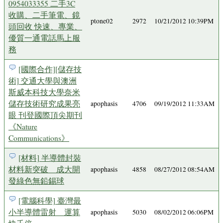
0954033355 二手3C
收購、二手筆電、鏡
ptone02
2972
10/21/2012 10:39PM
頭回收 快速、專業、
優質一通電話馬上服
務
[國際合作][儲存技
術] 交通大學與澳洲
斯威本科技大學奈米
儲存技術研究成果亮
apophasis
4706
09/19/2012 11:33AM
眼 刊登國際頂尖期刊
《Nature
Communications》
[材料] 半導體封裝
材料新突破 成大開
apophasis
4858
08/27/2012 08:54AM
發綠色無鉛錫球
[電腦科學] 臺灣最
小半導體雷射 運算
apophasis
5030
08/02/2012 06:06PM