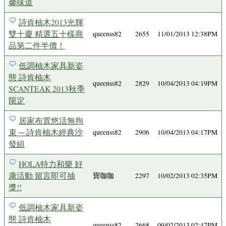
馨味道
詩肯柚木2013光輝
雙十慶 精選五十樣商
queenss82
2655
11/01/2013 12:38PM
品第二件半價！
低調柚木家具新姿
態 詩肯柚木
queenss82
2829
10/04/2013 04:19PM
SCANTEAK 2013秋季
限定
居家布置悠活無拘
束 ─ 詩肯柚木經典沙
queenss82
2906
10/04/2013 04:17PM
發組
HOLA特力和樂 好
康活動 留言即可抽
寶咖咖
2297
10/02/2013 02:35PM
獎!!
低調柚木家具新姿
態 詩肯柚木
queenss82
2668
09/02/2013 02:47PM