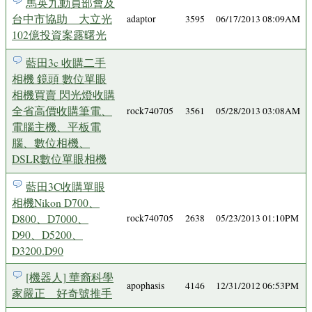
馬英九動員部會及
台中市協助 大立光
adaptor
3595
06/17/2013 08:09AM
102億投資案露曙光
藍田3c 收購二手
相機 鏡頭 數位單眼
相機買賣 閃光燈收購
全省高價收購筆電、
rock740705
3561
05/28/2013 03:08AM
電腦主機、平板電
腦、數位相機、
DSLR數位單眼相機
藍田3C收購單眼
相機Nikon D700、
D800、D7000、
rock740705
2638
05/23/2013 01:10PM
D90、D5200、
D3200.D90
[機器人] 華裔科學
apophasis
4146
12/31/2012 06:53PM
家嚴正 好奇號推手