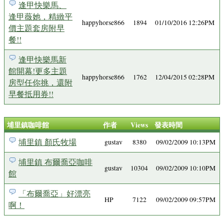
逢甲快樂馬、
逢甲薇她，精緻平
happyhorse866
1894
01/10/2016 12:26PM
價主題套房附早
餐!!
逢甲快樂馬新
館開幕!更多主題
happyhorse866
1762
12/04/2015 02:28PM
房型任你挑，還附
早餐抵用券!!
埔里鎮咖啡館
作者
Views
發表時間
埔里鎮 顏氏牧場
gustav
8380
09/02/2009 10:13PM
埔里鎮 布爾喬亞咖啡
gustav
10304
09/02/2009 10:10PM
館
「布爾喬亞」好漂亮
HP
7122
09/02/2009 09:57PM
啊！