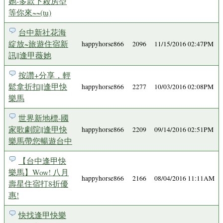
她-多款下殺房型
等你來~~(tu)
台中新社花海
綻放~旅遊住宿新
happyhorse866
2096
11/15/2016 02:47PM
訊||逢甲薇她
按讚+分享，輕
鬆拿折扣||逢甲快
happyhorse866
2277
10/03/2016 02:08PM
樂馬
世界新地標-國
家歌劇院||逢甲快
happyhorse866
2209
09/14/2016 02:51PM
樂馬帶您暢遊台中
【台中逢甲快
樂馬】Wow! 八月
happyhorse866
2166
08/04/2016 11:11AM
壽星住宿打8折優
惠!
快找逢甲快樂