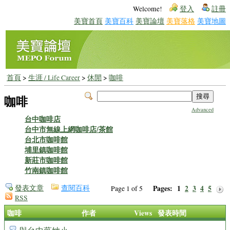
Welcome!
登入
註冊
美寶首頁
美寶百科
美寶論壇
美寶落格
美寶地圖
首頁
>
生涯 / Life Career
>
休閒
>
咖啡
咖啡
Advanced
台中咖啡店
台中市無線上網咖啡店/茶館
台北市咖啡館
埔里鎮咖啡館
新莊市咖啡館
竹南鎮咖啡館
發表文章
查閱百科
Pages:
1
2
3
4
5
Page 1 of 5
RSS
咖啡
作者
Views
發表時間