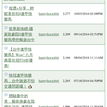
按讚+分享，輕
鬆拿折扣||逢甲快
happyhorse866
2,277
10/03/2016 02:08PM
樂馬
世界新地標-國
家歌劇院||逢甲快
happyhorse866
2,209
09/14/2016 02:51PM
樂馬帶您暢遊台中
【台中逢甲快
樂馬】Wow! 八月
happyhorse866
2,166
08/04/2016 11:11AM
壽星住宿打8折優
惠!
快找逢甲快樂
馬，台中旅遊不怕
happyhorse866
2,265
07/18/2016 04:50PM
交通問題囉！
體驗臺中的
美，藝術身處在我
們生活中_逢甲快
happyhorse866
1,996
06/16/2016 11:50AM