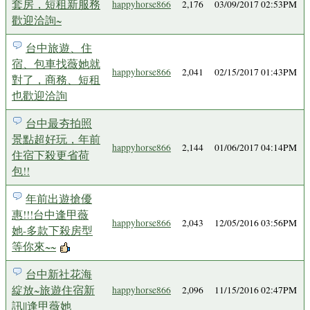
套房，短租新服務
happyhorse866
2,176
03/09/2017 02:53PM
歡迎洽詢~
台中旅遊、住
宿、包車找薇她就
happyhorse866
2,041
02/15/2017 01:43PM
對了，商務、短租
也歡迎洽詢
台中最夯拍照
景點超好玩，年前
happyhorse866
2,144
01/06/2017 04:14PM
住宿下殺更省荷
包!!
年前出遊搶優
惠!!!台中逢甲薇
happyhorse866
2,043
12/05/2016 03:56PM
她-多款下殺房型
等你來~~
台中新社花海
綻放~旅遊住宿新
happyhorse866
2,096
11/15/2016 02:47PM
訊||逢甲薇她