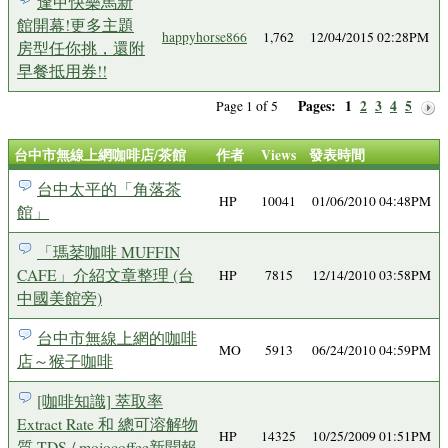
逢甲快樂馬新
館開幕!更多主題
happyhorse866
1,762
12/04/2015 02:28PM
房型任你挑，還附
早餐抵用券!!
Pages:
1
2
3
4
5
Page 1 of 5
台中市無線上網咖啡店/茶館
作者
Views
發表時間
台中太平的「角落茶
HP
10041
01/06/2010 04:48PM
館」
「瑪棻咖啡 MUFFIN
CAFE」介紹文章整理 (台
HP
7815
12/14/2010 03:58PM
中國美館旁)
台中市無線上網的咖啡
MO
5913
06/24/2010 04:59PM
店～猴子咖啡
[咖啡知識] 萃取率
Extract Rate 和 總可溶解物
HP
14325
10/25/2009 01:51PM
質 TDS / mojocoffee新聞報