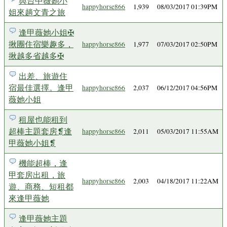
與台中薇她小
happyhorse866
1,939
08/03/2017 01:39PM
姐來趟文青之旅
逢甲薇她小姐✠
揪團住宿樂趣多，
happyhorse866
1,977
07/03/2017 02:50PM
揪越多省越多✠
出差、旅遊住
宿最佳選擇。逢甲
happyhorse866
2,037
06/12/2017 04:56PM
薇她小姐
租屋也能租到
超棒主題套房❡逢
happyhorse866
2,011
05/03/2017 11:55AM
甲薇她小姐❡
機能超棒，逢
甲套房出租，旅
happyhorse866
2,003
04/18/2017 11:22AM
遊、商務、短租都
來逢甲薇她
逢甲薇她主題