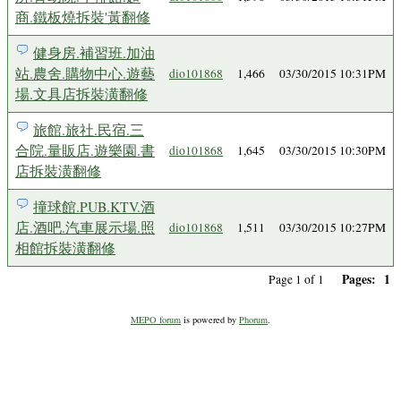
商.鐵板燒拆裝'黃翻修
健身房.補習班.加油
站.農舍.購物中心.遊藝
dio101868
1,466
03/30/2015 10:31PM
場.文具店拆裝潢翻修
旅館.旅社.民宿.三
合院.量販店.遊樂園.書
dio101868
1,645
03/30/2015 10:30PM
店拆裝潢翻修
撞球館.PUB.KTV.酒
店.酒吧.汽車展示場.照
dio101868
1,511
03/30/2015 10:27PM
相館拆裝潢翻修
Pages:
1
Page 1 of 1
MEPO forum
is powered by
Phorum
.