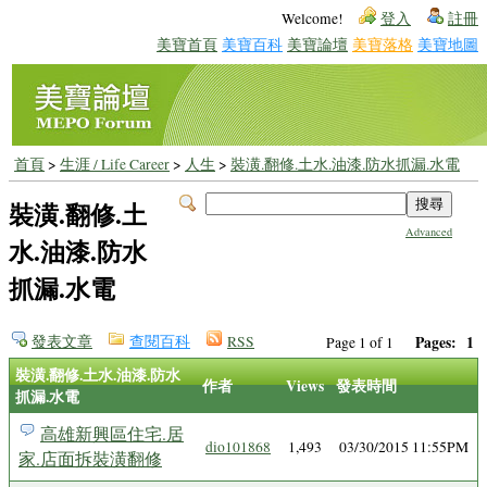
Welcome!
登入
註冊
美寶首頁
美寶百科
美寶論壇
美寶落格
美寶地圖
首頁
>
生涯 / Life Career
>
人生
>
裝潢.翻修.土水.油漆.防水抓漏.水電
裝潢.翻修.土
Advanced
水.油漆.防水
抓漏.水電
發表文章
查閱百科
RSS
Pages:
1
Page 1 of 1
裝潢.翻修.土水.油漆.防水
作者
Views
發表時間
抓漏.水電
高雄新興區住宅.居
dio101868
1,493
03/30/2015 11:55PM
家.店面拆裝潢翻修