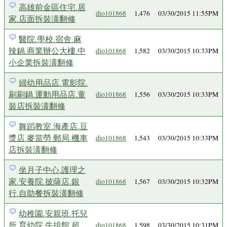
高雄前金區住宅.居
dio101868
1,476
03/30/2015 11:55PM
家.店面拆裝潢翻修
醫院.學校.宿舍.麻
辣鍋.商業辦公大樓.中
dio101868
1,582
03/30/2015 10:33PM
小企業拆裝潢翻修
婦幼用品店.電影院.
刷刷鍋.運動用品店.童
dio101868
1,556
03/30/2015 10:33PM
裝店拆裝潢翻修
舞蹈教室.海產店.豆
漿店.麥當勞.郵局.機車
dio101868
1,543
03/30/2015 10:33PM
店拆裝潢翻修
坐月子中心.護理之
家.安養院.披薩店.銀
dio101868
1,567
03/30/2015 10:32PM
行.自助餐拆裝潢翻修
幼稚園.安親班.托兒
所.育幼院.牛排館.超
dio101868
1,598
03/30/2015 10:31PM