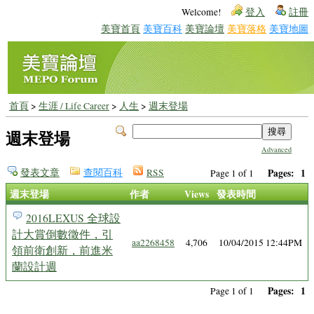
Welcome!
登入
註冊
美寶首頁
美寶百科
美寶論壇
美寶落格
美寶地圖
首頁
>
生涯 / Life Career
>
人生
>
週末登場
週末登場
Advanced
發表文章
查閱百科
RSS
Pages:
1
Page 1 of 1
週末登場
作者
Views
發表時間
2016LEXUS 全球設
計大賞倒數徵件，引
aa2268458
4,706
10/04/2015 12:44PM
領前衛創新，前進米
蘭設計週
Pages:
1
Page 1 of 1