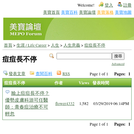
Welcome!
登入
註冊
美寶首頁
美寶百科
美寶論壇
美寶落格
美寶地圖
首頁
>
生涯 / Life Career
>
人生
>
人生意義
>
痘痘長不停
痘痘長不停
Advanced
發表文章
查閱百科
RSS
Pages:
1
Page 1 of 1
痘痘長不停
作者
Views
發表時間
臉上痘痘長不停？
優勢皮膚科游可任醫
flower4332
1,582
03/29/2019 06:14PM
師：青春痘治療不可
輕忽
Pages:
1
Page 1 of 1