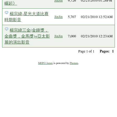
JinJin
9,726
02/21/2010 01:28PM
崛起》
楊宗緯-星光大道比賽
JinJin
5,707
02/21/2010 12:52AM
時期影音
楊宗緯三金(金鐘獎，
金曲獎，金馬獎)+亞太影
JinJin
7,000
02/21/2010 12:23AM
展的演出影音
Pages:
1
Page 1 of 1
MEPO forum
is powered by
Phorum
.