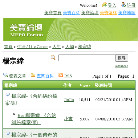
Welcome!
登入
註冊
美寶首頁
美寶百科
美寶論壇
美寶落格
美寶地圖
首頁
>
生涯 / Life Career
>
人生
>
人物
>
楊宗緯
楊宗緯
Advanced
發表文章
查閱百科
RSS
Pages:
1
Page 1 of 1
楊宗緯
作者
Views
發表時間
楊宗緯-《合約糾紛檔
JinJin
10,511
02/21/2010 01:43PM
案簿》
Re: 楊宗緯-《合約
小書
5,607
04/08/2010 03:37AM
糾紛檔案簿》
楊宗緯-《一個傳奇的