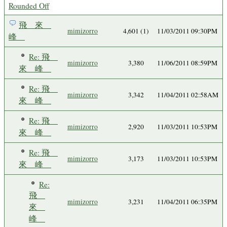
Rounded Off
飛 來
mimizorro
4,601 (1)
11/03/2011 09:30PM
峰
Re: 飛
mimizorro
3,380
11/06/2011 08:59PM
來 峰
Re: 飛
mimizorro
3,342
11/04/2011 02:58AM
來 峰
Re: 飛
mimizorro
2,920
11/03/2011 10:53PM
來 峰
Re: 飛
mimizorro
3,173
11/03/2011 10:53PM
來 峰
Re:
飛
mimizorro
3,231
11/04/2011 06:35PM
來
峰