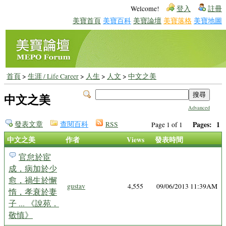
Welcome!
登入
註冊
美寶首頁
美寶百科
美寶論壇
美寶落格
美寶地圖
首頁
>
生涯 / Life Career
>
人生
>
人文
>
中文之美
中文之美
Advanced
發表文章
查閱百科
RSS
Pages:
1
Page 1 of 1
中文之美
作者
Views
發表時間
官怠於宦
成，病加於少
愈，禍生於懈
gustav
4,555
09/06/2013 11:39AM
惰，孝衰於妻
子 ... 《說苑．
敬慎》