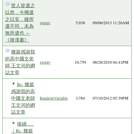
世人皆遺之
以危，今獨遺
之以安，雖所
gustav
5,938
09/06/2013 11:20AM
遺不同，未為
無所遺也 ～
《後漢書》
幾篇感謝我
的高中國文老
gustav
10,759
08/28/2010 04:41PM
師 王文河的網
誌文章
Re: 幾篇
感謝我的高
中國文老師
RandomVariable
3,784
07/10/2012 05:39PM
王文河的網
誌文章
後續......
｜Re: 幾篇