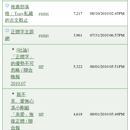
推薦部落
格：Tony私藏
gustav
7,217
08/10/2010 02:45PM
的古文觀止
正體字主題
gustav
3,961
07/31/2010 06:57PM
網
[社論]
「正體字」
的優勢不可
HP
5,322
08/01/2010 05:51PM
忽略 / 聯合
晚報
2010.07
親不
見、愛無心
馮小剛籲
「亲爱」恢
HP
4,618
08/01/2010 05:49PM
復正體 / 聯
合報