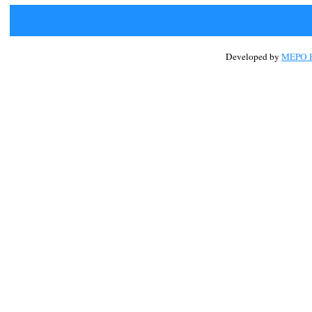
Developed by
MEPO H