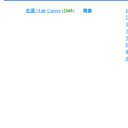
生涯 / Life Career
(2165)
興趣