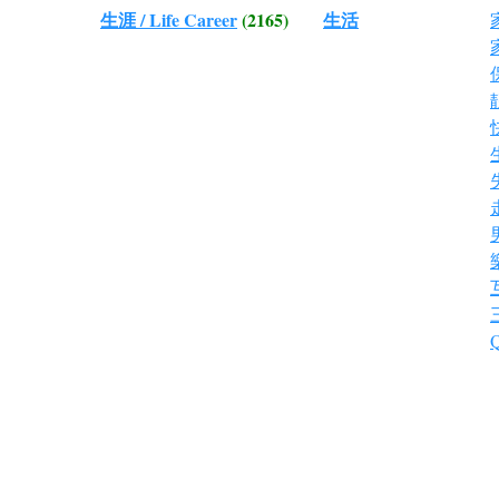
生涯 / Life Career
(2165)
生活