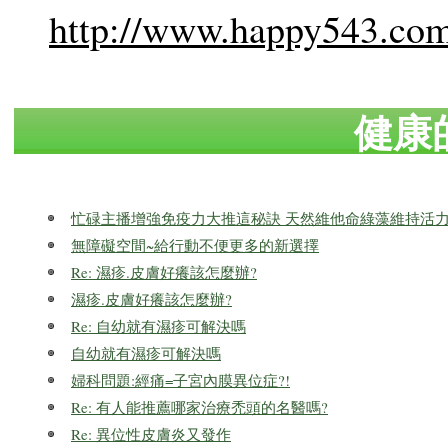
http://www.happy543.com
健康
忙碌主播增強免疫力大推這秘訣 天然維他命綠藻維持活
無障礙空間~給行動不便更多的新選擇
Re: 濕疹.皮膚好癢該怎麼辦?
濕疹.皮膚好癢該怎麼辦?
Re: 自幼就有濕疹可解決嗎
自幼就有濕疹可解決嗎
婦科問題:經痛=子宮內膜異位症?!
Re: 有人能推薦哪家治療禿頭的名醫嗎?
Re: 異位性皮膚炎又發作