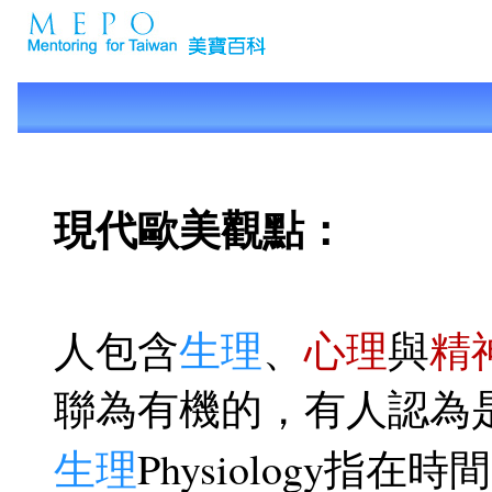
現代歐美觀點：
人包含
生理
、
心理
與
精
聯為有機的，有人認為
生理
Physiology