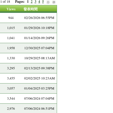
Pages:
1
2
3
4
5
e 1 of 18
Views
發表時間
944
02/26/2026 06:55PM
1,015
01/29/2026 10:18PM
1,041
01/14/2026 09:26PM
1,958
12/30/2025 07:04PM
1,330
10/29/2025 08:13AM
3,295
02/13/2025 09:38PM
3,455
02/02/2025 10:23AM
3,057
01/04/2025 03:25PM
3,544
07/06/2024 07:04PM
2,976
07/06/2024 06:51PM