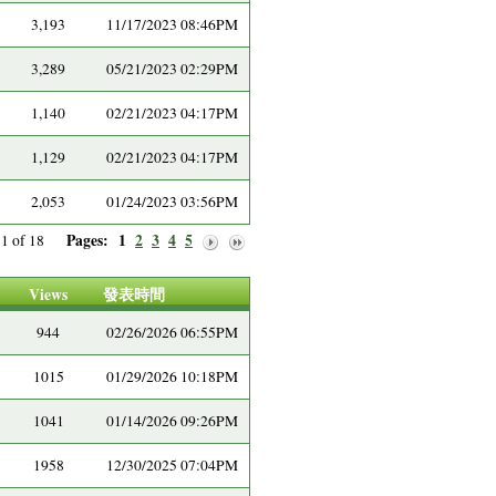
3,193
11/17/2023 08:46PM
3,289
05/21/2023 02:29PM
1,140
02/21/2023 04:17PM
1,129
02/21/2023 04:17PM
2,053
01/24/2023 03:56PM
Pages:
1
2
3
4
5
e 1 of 18
Views
發表時間
944
02/26/2026 06:55PM
1015
01/29/2026 10:18PM
1041
01/14/2026 09:26PM
1958
12/30/2025 07:04PM