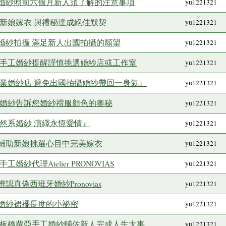
婚紗照前六個月新人須了解的注意事項
yu1221321
新娘嫁衣 與禮秘達成絕佳默契
yu1221321
婚紗拍攝 滿足新人出國拍攝的願望
yu1221321
亞手工婚紗提醒謹慎挑選婚紗店或工作室
yu1221321
專業婚紗店 避免出國拍攝婚紗帶回一身氣』
yu1221321
工婚紗告訴您婚紗禮服顏色的奧秘
yu1221321
然系婚紗 演繹永恆愛情』
yu1221321
輔助新娘挑選心目中完美嫁衣
yu1221321
紗代理Atelier PRONOVIAS
yu1221321
真偽西班牙婚紗Pronovias
yu1221321
婚紗裙襬長度的小祕密
yu1221321
 板橋蘿亞手工婚紗輔佐新人完成人生大事
yu1221321