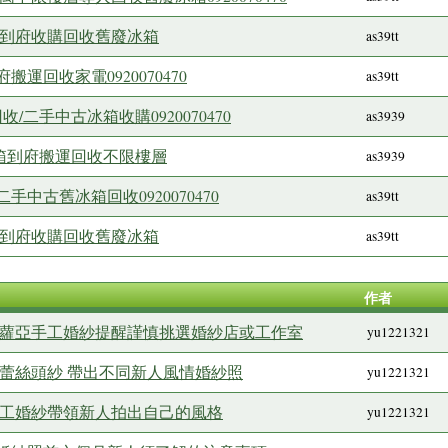
園到府收購回收舊廢冰箱
as39tt
運回收家電0920070470
as39tt
二手中古冰箱收購0920070470
as3939
冰箱到府搬運回收不限樓層
as3939
中古舊冰箱回收0920070470
as39tt
園到府收購回收舊廢冰箱
as39tt
作者
橋蘿亞手工婚紗提醒謹慎挑選婚紗店或工作室
yu1221321
典蕾絲頭紗 帶出不同新人風情婚紗照
yu1221321
手工婚紗帶領新人拍出自己的風格
yu1221321