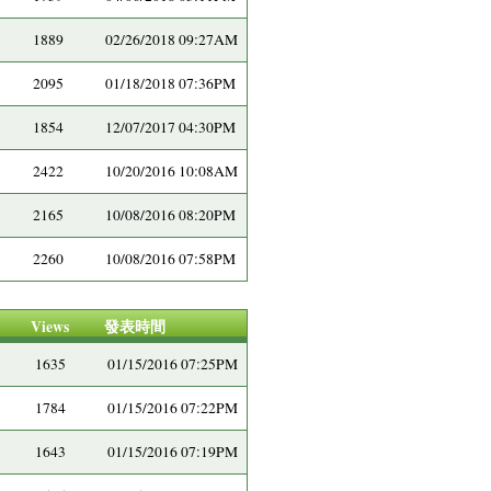
1889
02/26/2018 09:27AM
2095
01/18/2018 07:36PM
1854
12/07/2017 04:30PM
2422
10/20/2016 10:08AM
2165
10/08/2016 08:20PM
2260
10/08/2016 07:58PM
Views
發表時間
1635
01/15/2016 07:25PM
1784
01/15/2016 07:22PM
1643
01/15/2016 07:19PM