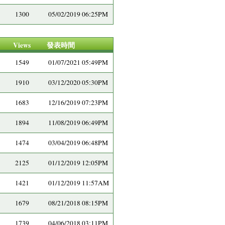
1300
05/02/2019 06:25PM
Views
發表時間
1549
01/07/2021 05:49PM
1910
03/12/2020 05:30PM
1683
12/16/2019 07:23PM
1894
11/08/2019 06:49PM
1474
03/04/2019 06:48PM
2125
01/12/2019 12:05PM
1421
01/12/2019 11:57AM
1679
08/21/2018 08:15PM
1739
04/06/2018 03:11PM