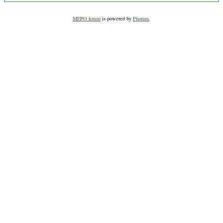
MEPO forum
is powered by
Phorum
.