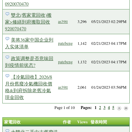
0920070470
雙北(舊家電回收)搬
家>修繕到府搬取回收
as39tt
3,296
05/21/2023 02:29PM
920070470
美将36家中国企业列
patebeng
1,142
02/21/2023 04:17PM
入实体清单
政策调整是否意味回
patebeng
1,132
02/21/2023 04:17PM
到疫情前状态?
【冷氣回收】2026/8
月份舊廢冷氣機回收價
as39tt
2,061
01/24/2023 03:56PM
格&到府拆除老舊冷氣
現金回收
Pages:
1
2
3
4
5
Page 1 of 10
家電回收
作者
Views
發表時間
大雙北二手中古舊廢洗