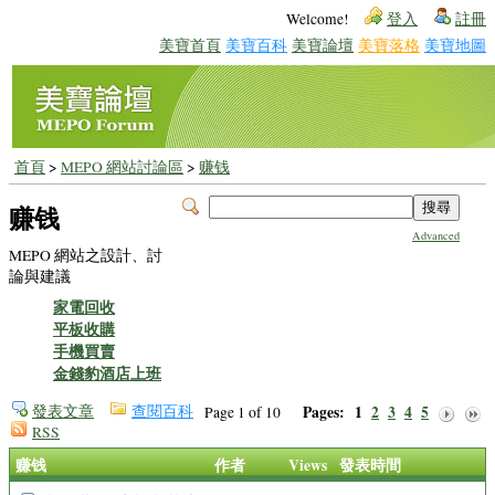
Welcome!
登入
註冊
美寶首頁
美寶百科
美寶論壇
美寶落格
美寶地圖
首頁
>
MEPO 網站討論區
>
赚钱
赚钱
Advanced
MEPO 網站之設計、討
論與建議
家電回收
平板收購
手機買賣
金錢豹酒店上班
發表文章
查閱百科
Pages:
1
2
3
4
5
Page 1 of 10
RSS
赚钱
作者
Views
發表時間