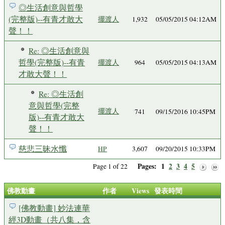
◎生活創意與哲學
(完整版)--有青才敢大
擺渡人
1,932
05/05/2015 04:12AM
聲！！
Re: ◎生活創意與
哲學(完整版)--有青
擺渡人
964
05/05/2015 04:13AM
才敢大聲！！
Re: ◎生活創
意與哲學(完整
擺渡人
741
09/15/2016 10:45PM
版)--有青才敢大
聲！！
慈悲三昧水懺
HP
3,607
09/20/2015 10:33PM
Pages:
1
2
3
4
5
Page 1 of 22
佛教動畫
作者
Views
發表時間
[佛教動畫] 妙法連華
經3D動畫（共八集，含