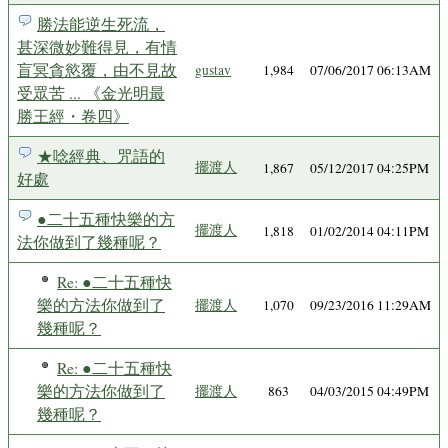
勝法能逆生死流，
甚深微妙難得見，有情
盲冥貪慾覆，由不見故
gustav
1,984
07/06/2017 06:13AM
受眾苦 ... 《金光明最
勝王經・卷四》
★唸經典、咒語的
擺渡人
1,867
05/12/2017 04:25PM
好處
●二十五種快樂的方
擺渡人
1,818
01/02/2014 04:11PM
法你做到了幾種呢？
Re: ●二十五種快
樂的方法你做到了
擺渡人
1,070
09/23/2016 11:29AM
幾種呢？
Re: ●二十五種快
樂的方法你做到了
擺渡人
863
04/03/2015 04:49PM
幾種呢？