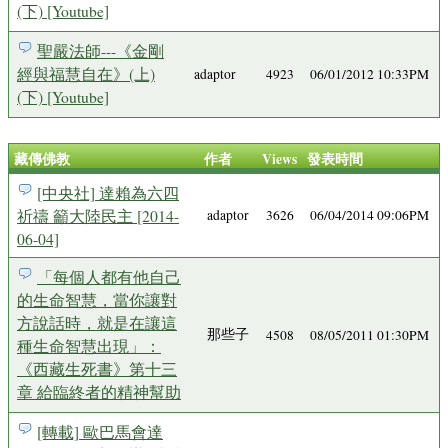
(下) [Youtube]
聖嚴法師---《金剛
經與福慧自在》(上)
adaptor
4923
06/01/2012 10:33PM
(下) [Youtube]
藏傳佛教
作者
Views
發表時間
[中央社] 達賴為六四
祈禱 籲大陸民主 [2014-
adaptor
3626
06/04/2014 09:06PM
06-04]
「每個人都有他自己
的生命智慧，當你讓對
方說話時，就是在讓這
那些子
4508
08/05/2011 01:30PM
種生命智慧出現」：
《西藏生死書》第十三
章 給臨終者的精神幫助
[轉載] 歐巴馬會達