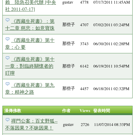
賴 陸急召美代辦 [中央
gustav
4778
07/17/2011 11:45AM
社 2011-07-17]
《西藏生死書》：第
那些子
4707
07/02/2011 03:24PM
十二章 慈悲：如意寶珠
《西藏生死書》第十
那些子
3743
06/30/2011 02:28PM
章：心 要
《西藏生死書》第十
一章：對臨終關懷者的
那些子
6142
06/19/2011 10:54PM
叮嚀
《西藏生死書》第九
那些子
4457
06/18/2011 02:32PM
章：精神之路
漢傳佛教
作者
Views
發表時間
禪門公案：百丈野狐--
gustav
2726
11/07/2014 08:33PM
不落因果？不昧因果！