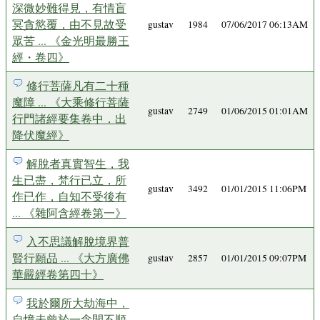
深微妙難得見，有情盲
冥貪慾覆，由不見故受
gustav
1984
07/06/2017 06:13AM
眾苦 ... 《金光明最勝王
經・卷四》
修行菩薩凡有二十種
魔障 ... 《大乘修行菩薩
gustav
2749
01/06/2015 01:01AM
行門諸經要集卷中．出
降伏魔經》
解脫者真實智生，我
生已盡，梵行已立，所
gustav
3492
01/01/2015 11:06PM
作已作，自知不受後有
... 《雜阿含經卷第一》
入不思議解脫境界普
賢行願品 ... 《大方廣佛
gustav
2857
01/01/2015 09:07PM
華嚴經卷第四十》
我於爾所大劫海中，
自憶未曾於一念間不順