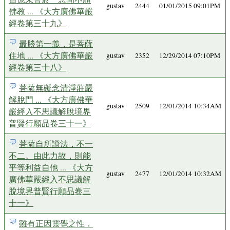
gustav
2444
01/01/2015 09:01PM
佛教 ... 《大方廣佛華嚴
經卷第三十九》
最勝第一義，是菩薩
住地 ... 《大方廣佛華嚴
gustav
2352
12/29/2014 07:10PM
經卷第三十八》
菩薩無礙念清淨莊嚴
解脫門 ... 《大方廣佛華
gustav
2509
12/01/2014 10:34AM
嚴經入不思議解脫境界
普賢行願品卷三十一》
菩薩自所證法，不一
不二。由此力故，則能
平等利益自他 ... 《大方
gustav
2477
12/01/2014 10:32AM
廣佛華嚴經入不思議解
脫境界普賢行願品卷三
十一》
雖有正因靈覺之性，