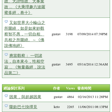
故、大證悟故、大事業
故 ... 《大乘理趣六波羅
蜜多經．卷十》
又如世界大小輪山之
所圍繞，如是如來妙觀
察智不愚，一切自相、
gustav
3198
07/09/2014 07:39PM
共相之所圍繞。～《佛
說佛地經》
應當觀察： 一切諸
法，自本來今，性相空
gustav
3495
05/14/2014 12:36AM
寂 ... 《無量義經．說法
品第二》
經論探討系列
作者
Views
發表時間
因果，與超越因果
gustav
4864
02/16/2013 11:28PM
隴欽巴七抉擇見
keto
2265
11/06/2011 08:13PM