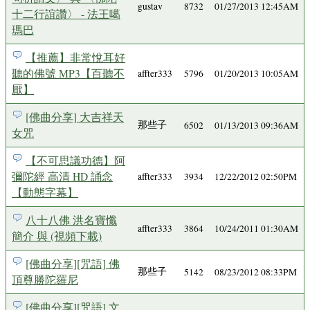
gustav
8732
01/27/2013 12:45AM
十二行誼讚〉 - 法王噶
瑪巴
【推薦】非常悅耳好
聽的佛號 MP3【百聽不
affter333
5796
01/20/2013 10:05AM
厭】
[佛曲分享] 大吉祥天
那些子
6502
01/13/2013 09:36AM
女咒
【不可思議功德】阿
彌陀經 高清 HD 誦念
affter333
3934
12/22/2012 02:50PM
【動態字幕】
八十八佛 洪名寶懺
affter333
3864
10/24/2011 01:30AM
簡介 與 (視頻下載)
[佛曲分享][咒語] 佛
那些子
5142
08/23/2012 08:33PM
頂尊勝陀羅尼
[佛曲分享][咒語] 文