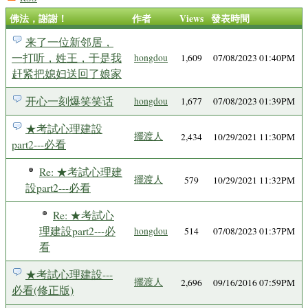
佛法，謝謝！
作者
Views
發表時間
来了一位新邻居，
一打听，姓王，于是我
hongdou
1,609
07/08/2023 01:40PM
赶紧把媳妇送回了娘家
开心一刻爆笑笑话
hongdou
1,677
07/08/2023 01:39PM
★考試心理建設
擺渡人
2,434
10/29/2021 11:30PM
part2---必看
Re: ★考試心理建
擺渡人
579
10/29/2021 11:32PM
設part2---必看
Re: ★考試心
理建設part2---必
hongdou
514
07/08/2023 01:37PM
看
★考試心理建設---
擺渡人
2,696
09/16/2016 07:59PM
必看(修正版)