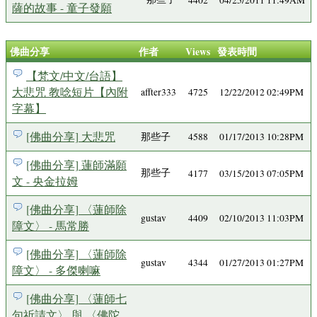
4402
04/25/2011 11:49AM
薩的故事 - 童子發願
佛曲分享
作者
Views
發表時間
【梵文/中文/台語】
大悲咒 教唸短片【內附
affter333
4725
12/22/2012 02:49PM
字幕】
[佛曲分享] 大悲咒
那些子
4588
01/17/2013 10:28PM
[佛曲分享] 蓮師滿願
那些子
4177
03/15/2013 07:05PM
文 - 央金拉姆
[佛曲分享] 〈蓮師除
gustav
4409
02/10/2013 11:03PM
障文〉 - 馬常勝
[佛曲分享] 〈蓮師除
gustav
4344
01/27/2013 01:27PM
障文〉 - 多傑喇嘛
[佛曲分享] 〈蓮師七
句祈請文〉 與 〈佛陀