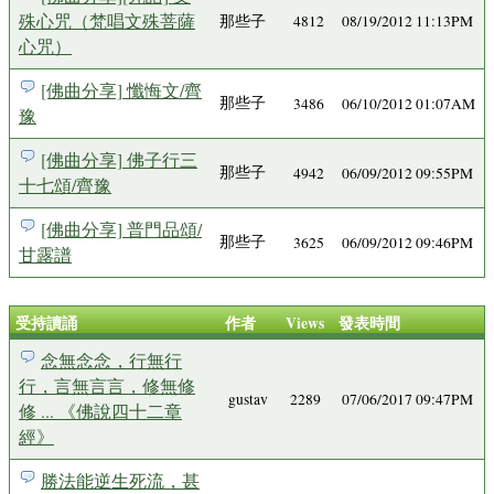
殊心咒（梵唱文殊菩薩
那些子
4812
08/19/2012 11:13PM
心咒）
[佛曲分享] 懺悔文/齊
那些子
3486
06/10/2012 01:07AM
豫
[佛曲分享] 佛子行三
那些子
4942
06/09/2012 09:55PM
十七頌/齊豫
[佛曲分享] 普門品頌/
那些子
3625
06/09/2012 09:46PM
甘露譜
受持讀誦
作者
Views
發表時間
念無念念，行無行
行，言無言言，修無修
gustav
2289
07/06/2017 09:47PM
修 ... 《佛說四十二章
經》
勝法能逆生死流，甚