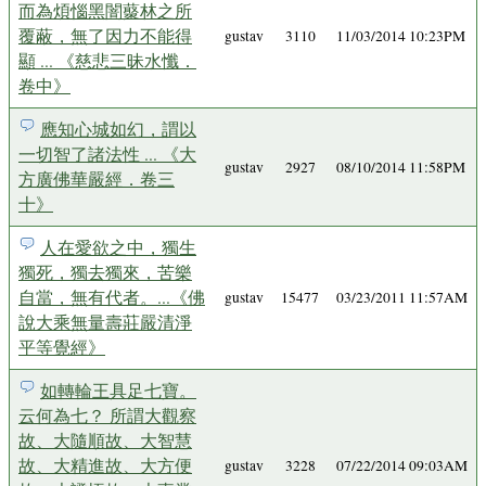
而為煩惱黑闇藂林之所
覆蔽，無了因力不能得
gustav
3110
11/03/2014 10:23PM
顯 ... 《慈悲三昧水懺．
卷中》
應知心城如幻，謂以
一切智了諸法性 ... 《大
gustav
2927
08/10/2014 11:58PM
方廣佛華嚴經．卷三
十》
人在愛欲之中，獨生
獨死，獨去獨來，苦樂
自當，無有代者。...《佛
gustav
15477
03/23/2011 11:57AM
說大乘無量壽莊嚴清淨
平等覺經》
如轉輪王具足七寶。
云何為七？ 所謂大觀察
故、大隨順故、大智慧
故、大精進故、大方便
gustav
3228
07/22/2014 09:03AM