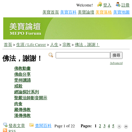
Welcome!
登入
註冊
美寶首頁
美寶百科
美寶論壇
美寶落格
美寶地圖
首頁
>
生涯 / Life Career
>
人生
>
宗教
>
佛法，謝謝！
佛法，謝謝！
Advanced
佛教動畫
佛曲分享
受持讀誦
戒殺
經論探討系列
聖嚴法師影音開示
肉食
藏傳佛教
漢傳佛教
發表文章
查閱百科
Pages:
1
2
3
4
5
Page 1 of 22
RSS