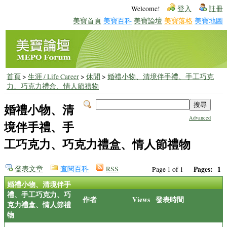
Welcome!
登入
註冊
美寶首頁
美寶百科
美寶論壇
美寶落格
美寶地圖
首頁
>
生涯 / Life Career
>
休閒
>
婚禮小物、清境伴手禮、手工巧克
力、巧克力禮盒、情人節禮物
婚禮小物、清
Advanced
境伴手禮、手
工巧克力、巧克力禮盒、情人節禮物
發表文章
查閱百科
RSS
Pages:
1
Page 1 of 1
婚禮小物、清境伴手
禮、手工巧克力、巧
作者
Views
發表時間
克力禮盒、情人節禮
物