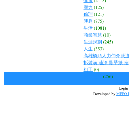
健康
(2413)
壓力
(125)
倫理
(121)
興趣
(775)
生活
(1081)
商業智慧
(10)
生涯規劃
(245)
人生
(353)
高雄橋頭人力仲介派遣.
拆裝潢.油漆.撕壁紙.臨
粗工
(0)
公共議題
(256)
Login
Developed by
MEPO H