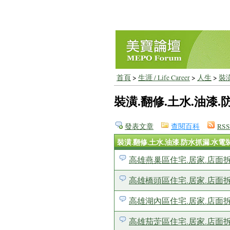
首頁
>
生涯 / Life Career
>
人生
>
裝
裝潢.翻修.土水.油漆
發表文章
查閱百科
RSS
裝潢.翻修.土水.油漆.防水抓漏.水電
高雄燕巢區住宅.居家.店面
高雄橋頭區住宅.居家.店面
高雄湖內區住宅.居家.店面
高雄茄萣區住宅.居家.店面