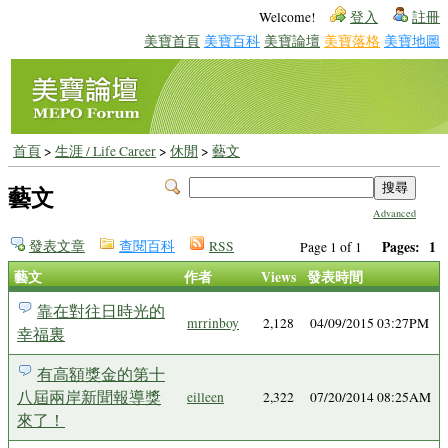
Welcome!
登入
註冊
美寶首頁
美寶百科
美寶論壇
美寶落格
美寶地圖
首頁
>
生涯 / Life Career
>
休閒
>
藝文
藝文
Advanced
發表文章
查閱百科
RSS
Pages:
1
Page 1 of 1
藝文
作者
Views
發表時間
靠在對往日時光的
mrrinboy
2,128
04/09/2015 03:27PM
幸福裏
有高額獎金的第十
八屆兩岸新聞報導獎
eilleen
2,322
07/20/2014 08:25AM
來了！