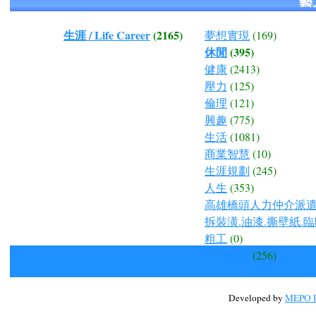
藝
生涯 / Life Career
(2165)
夢想實現
(169)
休閒
(395)
健康
(2413)
壓力
(125)
倫理
(121)
興趣
(775)
生活
(1081)
商業智慧
(10)
生涯規劃
(245)
人生
(353)
高雄橋頭人力仲介派遣.
拆裝潢.油漆.撕壁紙.臨
粗工
(0)
公共議題
(256)
Developed by
MEPO H