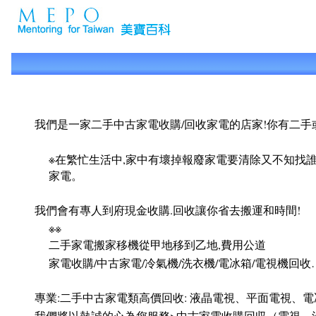
我們是一家二手中古家電收購/回收家電的店家!你有二手或
※在繁忙生活中,家中有壞掉報廢家電要清除又不知找
家電。
我們會有專人到府現金收購.回收讓你省去搬運和時間!
※※
二手家電搬家移機從甲地移到乙地,費用公道
家電收購/中古家電/冷氣機/洗衣機/電冰箱/電視機回收
專業:二手中古家電類高價回收: 液晶電視、平面電視、電冰箱
我們將以熱誠的心為您服務>中古家電收購回収（電視、洗