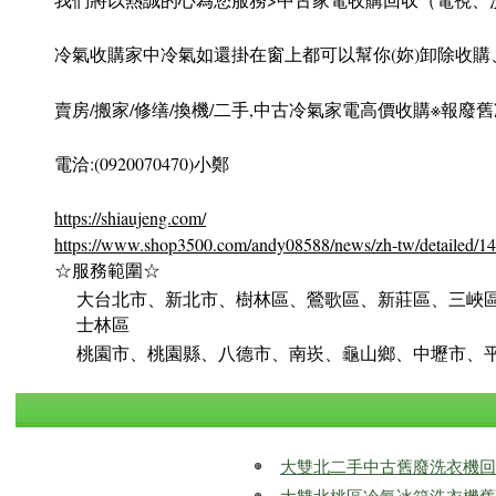
冷氣收購家中冷氣如還掛在窗上都可以幫你(妳)卸除收購
賣房/搬家/修缮/換機/二手,中古冷氣家電高價收購※報廢
電洽:(0920070470)小鄭
https://shiaujeng.com/
https://www.shop3500.com/andy08588/news/zh-tw/detailed/1
☆服務範圍☆
大台北市、新北市、樹林區、鶯歌區、新莊區、三峽區
士林區
桃園市、桃園縣、八德市、南崁、龜山鄉、中壢市、
大雙北二手中古舊廢洗衣機回收到