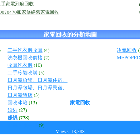
繕二手家電到府回收
0070470搬家修繕舊家電回收
家電回收的分類地圖
)
二手洗衣機收購
(4)
冷氣回收
洗衣機回收價格
(2)
MEPOPED
收購洗衣機
(10)
二手冷氣收購
(5)
日月潭旅館、日月潭住宿、
日月潭包場、日月潭民宿、
日月潭飯店
(3)
家電回收
回收冰箱
(13)
婚紗
(27)
赚钱
(778)
家電回收高雄
(9)
Views: 18,388