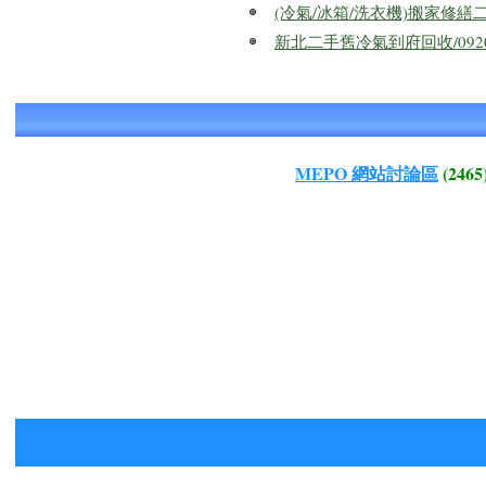
(冷氣/冰箱/洗衣機)搬家修
新北二手舊冷氣到府回收/092
MEPO 網站討論區
(2465