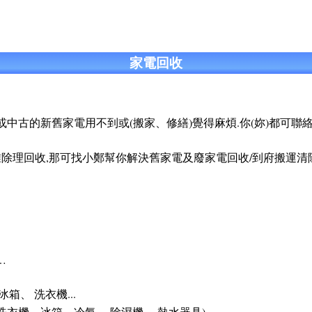
家電回收
中古的新舊家電用不到或(搬家、修繕)覺得麻煩.你(妳)都可聯
誰除理回收,那可找小鄭幫你解決舊家電及廢家電回收/到府搬運
…
、 洗衣機...
衣機、冰箱、冷氣 、除濕機 、熱水器具)。