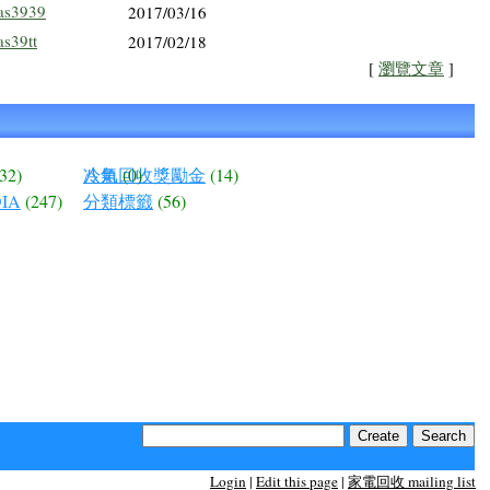
as3939
2017/03/16
as39tt
2017/02/18
[
瀏覽文章
]
(32)
冷氣回收獎勵金
八角
(0)
(14)
IA
(247)
分類標籤
(56)
Login
|
Edit this page
|
家電回收 mailing list