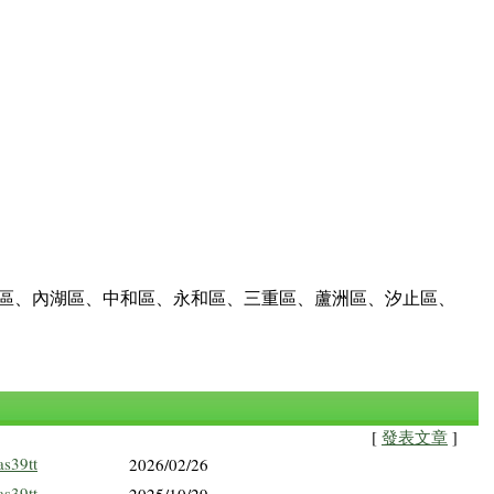
店區、內湖區、中和區、永和區、三重區、蘆洲區、汐止區、
[
發表文章
]
as39tt
2026/02/26
as39tt