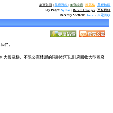
美寶首頁
|
美寶百科
|
美寶論壇
|
部落格
|
美寶地圖
Key Pages:
Syntax
|
Recent Changes
|
百科目錄
Recently Viewed:
Home
>
家電回收
絡我們。
清除,大樓電梯、不限公寓樓層的限制都可以到府回收大型舊廢