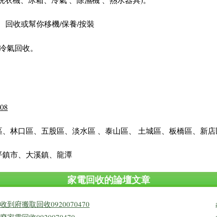
、回收或幫你移機/保養/按裝
舊冷氣回收。
408
、林口區、五股區、淡水區 、泰山區、 土城區、板橋區、新
平鎮市、大溪鎮、龍潭
家電回收的論壇文章
府搬取回收0920070470