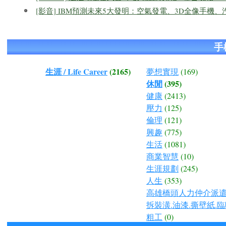
[影音] IBM預測未來5大發明：空氣發電、3D全像手
手
生涯 / Life Career
(2165)
夢想實現
(169)
休閒
(395)
健康
(2413)
壓力
(125)
倫理
(121)
興趣
(775)
生活
(1081)
商業智慧
(10)
生涯規劃
(245)
人生
(353)
高雄橋頭人力仲介派遣.
拆裝潢.油漆.撕壁紙.臨
粗工
(0)