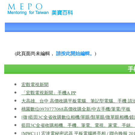
請按此開始編輯。
(此頁面尚未編輯，
)
手
宏觀電視新聞
「宏觀電視新聞」手機A PP
大高雄、台中 高價收購平板電腦、筆記型電腦、手機 請洽091
桃園數位0970777068高價收購全新/中古手機/筆電/平板
[徵]藍田3C全省收購數位相機/單眼/類單眼/微單眼相機/鏡頭/C
藍田3C全省收購相機、手機、筆電、電視、家電、手錶
[MWC11] 宏達電秘密武器 平板電腦將亮相 / 聯合晚報 2011