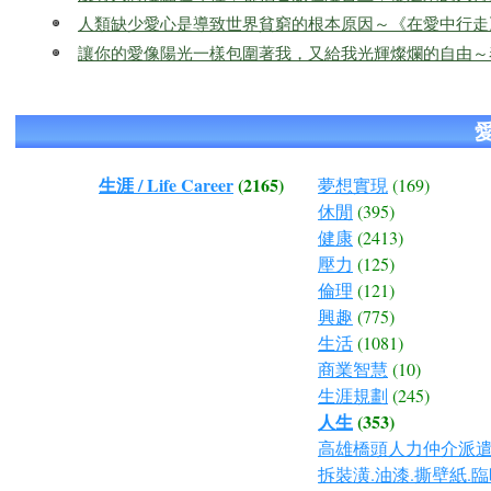
人類缺少愛心是導致世界貧窮的根本原因～《在愛中行走
讓你的愛像陽光一樣包圍著我，又給我光輝燦爛的自由～
生涯 / Life Career
(2165)
夢想實現
(169)
休閒
(395)
健康
(2413)
壓力
(125)
倫理
(121)
興趣
(775)
生活
(1081)
商業智慧
(10)
生涯規劃
(245)
人生
(353)
高雄橋頭人力仲介派遣.
拆裝潢.油漆.撕壁紙.臨