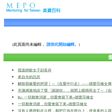
請按此開始編輯。
(此頁面尚未編輯，
)
我道靜默女子顔長存
來自光的訊息
解除我被愛的想望！～《在愛中行走》——德蕾莎修女傳
充滿感激地說了聲「謝謝你」，就閉上眼睛死去了～《在
Re: 一切都會消逝，但愛會留下來~德蕾莎修女
一切都會消逝，但愛會留下來~德蕾莎修女
沒有人將燈點在斗裡，都把它放在燈台上，使進來的人得