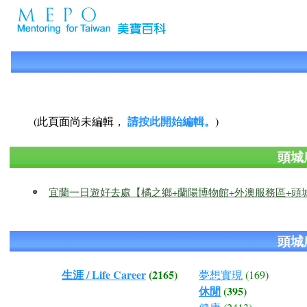
請按此開始編輯。
(此頁面尚未編輯，
)
頭城
宜蘭一日遊好去處【橘之鄉+蘭陽博物館+外澳服務區+頭
頭城
生涯 / Life Career
(2165)
夢想實現
(169)
休閒
(395)