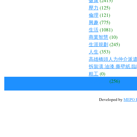
健康
(2413)
壓力
(125)
倫理
(121)
興趣
(775)
生活
(1081)
商業智慧
(10)
生涯規劃
(245)
人生
(353)
高雄橋頭人力仲介派遣.
拆裝潢.油漆.撕壁紙.臨
粗工
(0)
公共議題
(256)
Developed by
MEPO H