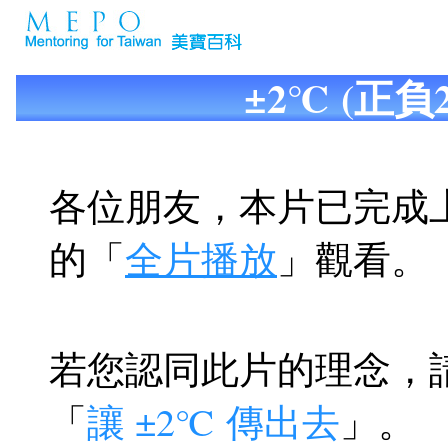
±2℃ (正負
各位朋友，本片已完成
的「
全片播放
」觀看。
若您認同此片的理念，
「
讓 ±2℃ 傳出去
」。