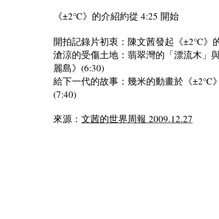
《±2℃》的介紹約從 4:25 開始
開拍記錄片初衷：陳文茜發起《±2℃》的想法
滄涼的受傷土地：翡翠灣的「漂流木」
麗島》(6:30)
給下一代的故事：幾米的動畫於《±2℃
(7:40)
來源：
文茜的世界周報 2009.12.27