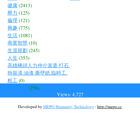
健康
(2413)
壓力
(125)
倫理
(121)
興趣
(775)
生活
(1081)
商業智慧
(10)
生涯規劃
(245)
人生
(353)
高雄橋頭人力仲介派遣.打石.
拆裝潢.油漆.撕壁紙.臨時工.
粗工
(0)
公共議題
(256)
Views: 4,727
Developed by
MEPO Humanity Technology
-
http://mepo.cc