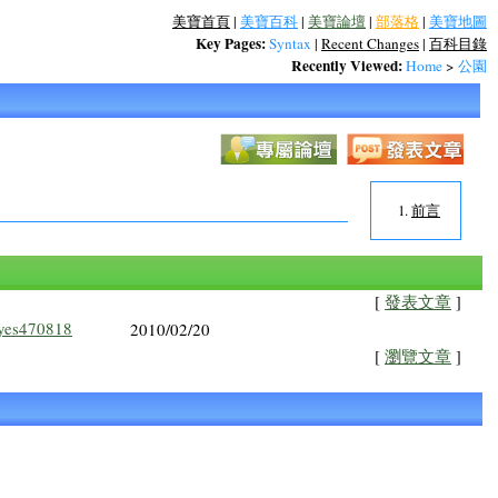
美寶首頁
|
美寶百科
|
美寶論壇
|
部落格
|
美寶地圖
Key Pages:
Syntax
|
Recent Changes
|
百科目錄
Recently Viewed:
Home
>
公園
前言
[
發表文章
]
yes470818
2010/02/20
[
瀏覽文章
]