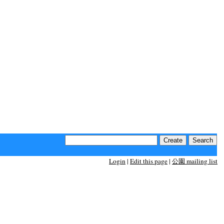
Login
|
Edit this page
|
公園 mailing list