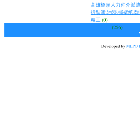
高雄橋頭人力仲介派遣.
拆裝潢.油漆.撕壁紙.臨
粗工
(0)
公共議題
(256)
Developed by
MEPO H