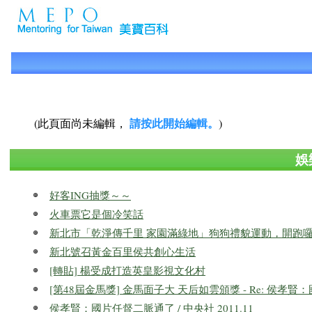
請按此開始編輯。
(此頁面尚未編輯，
)
娛
好客ING抽獎～～
火車票它是個冷笑話
新北市「乾淨傳千里 家園滿綠地」狗狗禮貌運動，開跑
新北號召黃金百里侯共創心生活
[轉貼] 楊受成打造英皇影視文化村
[第48屆金馬獎] 金馬面子大 天后如雲頒獎 - Re: 侯孝賢：國
侯孝賢：國片任督二脈通了 / 中央社 2011.11