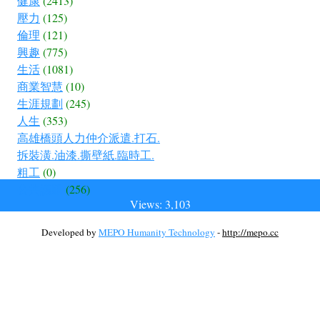
健康
(2413)
壓力
(125)
倫理
(121)
興趣
(775)
生活
(1081)
商業智慧
(10)
生涯規劃
(245)
人生
(353)
高雄橋頭人力仲介派遣.打石.
拆裝潢.油漆.撕壁紙.臨時工.
粗工
(0)
公共議題
(256)
Views: 3,103
Developed by
MEPO Humanity Technology
-
http://mepo.cc