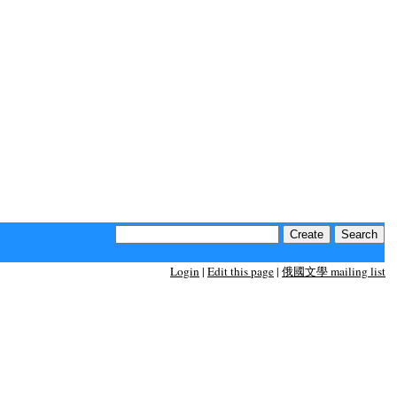
Login
|
Edit this page
|
俄國文學 mailing list