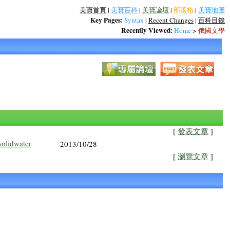
美寶首頁
|
美寶百科
|
美寶論壇
|
部落格
|
美寶地圖
Key Pages:
Syntax
|
Recent Changes
|
百科目錄
Recently Viewed:
Home
>
俄國文學
[
發表文章
]
solidwater
2013/10/28
[
瀏覽文章
]