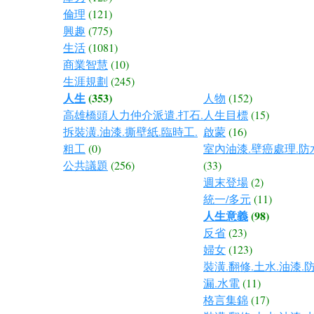
倫理
(121)
興趣
(775)
生活
(1081)
商業智慧
(10)
生涯規劃
(245)
人生
(353)
人物
(152)
高雄橋頭人力仲介派遣.打石.
人生目標
(15)
拆裝潢.油漆.撕壁紙.臨時工.
啟蒙
(16)
粗工
(0)
室內油漆.壁癌處理.防
公共議題
(256)
(33)
週末登場
(2)
統一/多元
(11)
人生意義
(98)
反省
(23)
婦女
(123)
裝潢.翻修.土水.油漆.
漏.水電
(11)
格言集錦
(17)