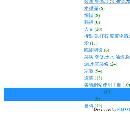
裝潢.翻修.土水.油漆.
水抓漏
(6)
煩惱
(8)
藝術
(0)
人文
(20)
拆裝潢.打石.廢棄物清
愛
(11)
臨終關懷
(6)
裝潢.翻修.土水.油漆.
漏.水電裝修
(24)
宗教
(94)
道德
(18)
美寶網站使用手冊
(10)
一九四九
(19)
孝道
(9)
自傳
(19)
Developed by
MEPO H