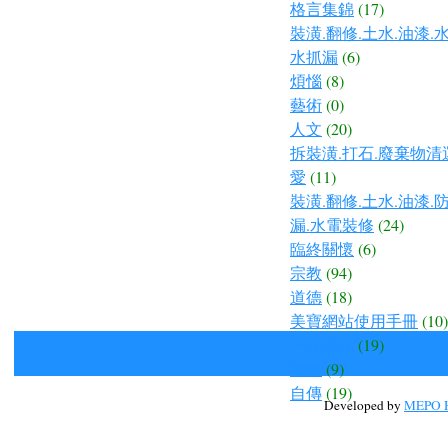
格言集錦
(17)
裝潢.翻修.土水.油漆.
水抓漏
(6)
煩惱
(8)
藝術
(0)
人文
(20)
拆裝潢.打石.廢棄物清
愛
(11)
裝潢.翻修.土水.油漆.
漏.水電裝修
(24)
臨終關懷
(6)
宗教
(94)
道德
(18)
美寶網站使用手冊
(10)
一九四九
(19)
孝道
(9)
自傳
(19)
Developed by
MEPO H