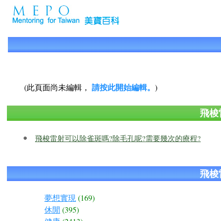
請按此開始編輯。
(此頁面尚未編輯，
)
飛梭
飛梭雷射可以除雀斑嗎?除毛孔呢?需要幾次的療程?
飛梭
夢想實現
(169)
休閒
(395)