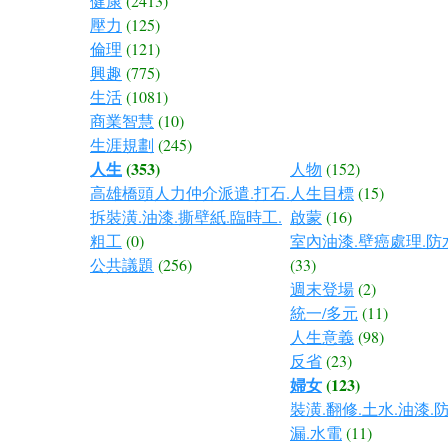
健康
(2413)
壓力
(125)
倫理
(121)
興趣
(775)
生活
(1081)
商業智慧
(10)
生涯規劃
(245)
人生
(353)
人物
(152)
高雄橋頭人力仲介派遣.打石.
人生目標
(15)
拆裝潢.油漆.撕壁紙.臨時工.
啟蒙
(16)
粗工
(0)
室內油漆.壁癌處理.防
公共議題
(256)
(33)
週末登場
(2)
統一/多元
(11)
人生意義
(98)
反省
(23)
婦女
(123)
裝潢.翻修.土水.油漆.
漏.水電
(11)