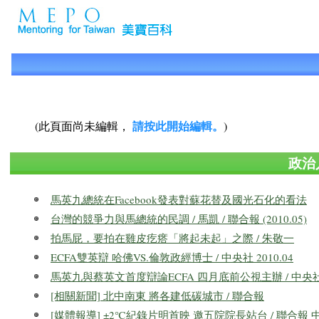
請按此開始編輯。
(此頁面尚未編輯，
)
政治
馬英九總統在Facebook發表對蘇花替及國光石化的看法
台灣的競爭力與馬總統的民調 / 馬凱 / 聯合報 (2010.05)
拍馬屁，要拍在雞皮疙瘩「將起未起」之際 / 朱敬一
ECFA雙英辯 哈佛VS.倫敦政經博士 / 中央社 2010.04
馬英九與蔡英文首度辯論ECFA 四月底前公視主辦 / 中央社 2
[相關新聞] 北中南東 將各建低碳城市 / 聯合報
[媒體報導] ±2℃紀錄片明首映 邀五院院長站台 / 聯合報 