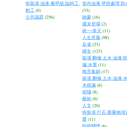
拆裝潢.油漆.撕壁紙.臨時工.
室內油漆.壁癌處理.防
粗工
(0)
(33)
公共議題
(256)
啟蒙
(16)
週末登場
(2)
統一/多元
(11)
人生意義
(98)
反省
(23)
婦女
(123)
裝潢.翻修.土水.油漆.
漏.水電
(11)
格言集錦
(17)
裝潢.翻修.土水.油漆.
水抓漏
(6)
煩惱
(8)
藝術
(0)
人文
(20)
拆裝潢.打石.廢棄物清
愛
(11)
臨終關懷
(6)