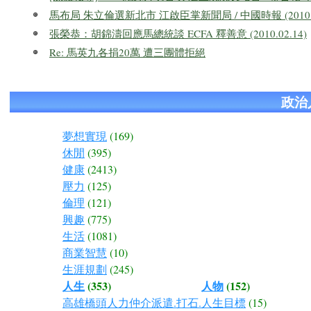
馬布局 朱立倫選新北市 江啟臣掌新聞局 / 中國時報 (2010.
張榮恭：胡錦濤回應馬總統談 ECFA 釋善意 (2010.02.14)
Re: 馬英九各捐20萬 遭三團體拒絕
政治
夢想實現
(169)
休閒
(395)
健康
(2413)
壓力
(125)
倫理
(121)
興趣
(775)
生活
(1081)
商業智慧
(10)
生涯規劃
(245)
人生
(353)
人物
(152)
高雄橋頭人力仲介派遣.打石.
人生目標
(15)