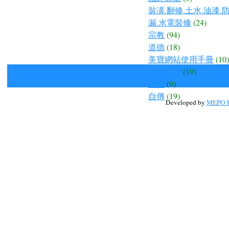
裝潢.翻修.土水.油漆.
漏.水電裝修
(24)
宗教
(94)
道德
(18)
美寶網站使用手冊
(10)
一九四九
(19)
孝道
(9)
自傳
(19)
Developed by
MEPO H