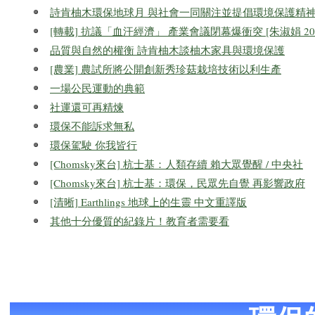
詩肯柚木環保地球月 與社會一同關注並提倡環境保護精
[轉載] 抗議「血汗經濟」 產業會議閉幕爆衝突 [朱淑娟 2012-
品質與自然的權衡 詩肯柚木談柚木家具與環境保護
[農業] 農試所將公開創新秀珍菇栽培技術以利生產
一場公民運動的典範
社運還可再精煉
環保不能訴求無私
環保駕駛 你我皆行
[Chomsky來台] 杭士基：人類存續 賴大眾覺醒 / 中央社
[Chomsky來台] 杭士基：環保，民眾先自覺 再影響政府
[清晰] Earthlings 地球上的生靈 中文重譯版
其他十分優質的紀錄片！教育者需要看