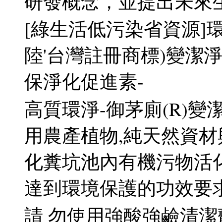
研發概念，並提出未來
[綠生活低污染省資源]環
陸'台灣註冊商標)變潔
保淨化促進素-
高質環淨-御茅廁(R)
用農產植物,純天然資材
化糞坑池內有機污物活
達到環境保護的功效要求
請 勿使用強酸強鹼清