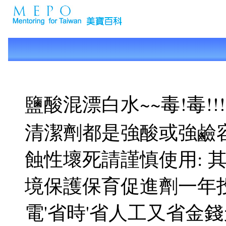
鹽酸混漂白水~~毒!毒!!!!!
清潔劑都是強酸或強鹼
蝕性壞死請謹慎使用: 
境保護保育促進劑一年投
電'省時'省人工又省金