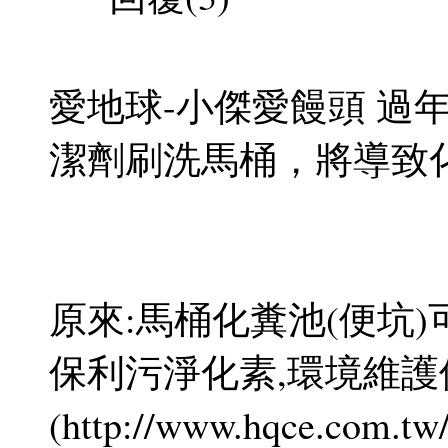
愛地球-小傑愛饅頭 過
潔劑刷洗馬桶，將導致化
原來:馬桶化糞池(便坑)
保利污淨化素,環境維護
(http://www.hqce.com