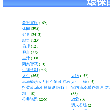
環保
夢想實現
(169)
休閒
(395)
健康
(2413)
壓力
(125)
倫理
(121)
興趣
(775)
生活
(1081)
商業智慧
(10)
生涯規劃
(245)
人生
(353)
人物
(152)
高雄橋頭人力仲介派遣.打石.
人生目標
(15)
拆裝潢.油漆.撕壁紙.臨時工.
室內油漆.壁癌處理.防
粗工
(0)
(33)
公共議題
(256)
啟蒙
(16)
週末登場
(2)