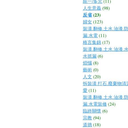
統一/多元
(11)
人生意義
(98)
反省
(23)
婦女
(123)
裝潢.翻修.土水.油漆.
漏.水電
(11)
格言集錦
(17)
裝潢.翻修.土水.油漆.
水抓漏
(6)
煩惱
(8)
藝術
(0)
人文
(20)
拆裝潢.打石.廢棄物清
愛
(11)
裝潢.翻修.土水.油漆.
漏.水電裝修
(24)
臨終關懷
(6)
宗教
(94)
道德
(18)