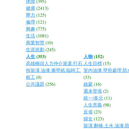
休閒
(395)
健康
(2413)
壓力
(125)
倫理
(121)
興趣
(775)
生活
(1081)
商業智慧
(10)
生涯規劃
(245)
人生
(353)
人物
(152)
高雄橋頭人力仲介派遣.打石.
人生目標
(15)
拆裝潢.油漆.撕壁紙.臨時工.
室內油漆.壁癌處理.防
粗工
(0)
(33)
公共議題
(256)
啟蒙
(16)
週末登場
(2)
統一/多元
(11)
人生意義
(98)
反省
(23)
婦女
(123)
裝潢.翻修.土水.油漆.