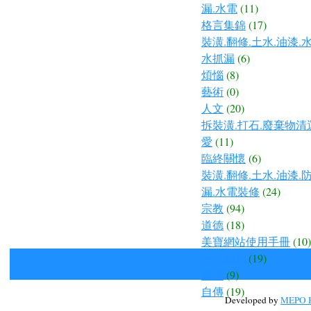
漏.水電
(11)
格言集錦
(17)
裝潢.翻修.土水.油漆.
水抓漏
(6)
煩惱
(8)
藝術
(0)
人文
(20)
拆裝潢.打石.廢棄物清
愛
(11)
臨終關懷
(6)
裝潢.翻修.土水.油漆.
漏.水電裝修
(24)
宗教
(94)
道德
(18)
美寶網站使用手冊
(10)
一九四九
(19)
孝道
(9)
自傳
(19)
Developed by
MEPO H