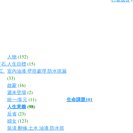
人物
(152)
石.
人生目標
(15)
工.
室內油漆.壁癌處理.防水抓漏
(33)
啟蒙
(16)
週末登場
(2)
生命課題101
統一/多元
(11)
人生意義
(98)
反省
(23)
婦女
(123)
裝潢.翻修.土水.油漆.防水抓