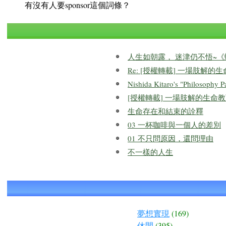
有沒有人要sponsor這個詞條？
人生如朝露， 迷津仍不悟~
Re: [授權轉載] 一場肢解的
Nishida Kitaro's "Philosophy P
[授權轉載] 一場肢解的生命教育
生命存在和結束的詮釋
03 一杯咖啡與一個人的差別
01 不只問原因，還問理由
不一樣的人生
夢想實現
(169)
休閒
(395)