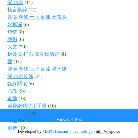
漏.水電
(11)
格言集錦
(17)
裝潢.翻修.土水.油漆.水電.防
水抓漏
(6)
煩惱
(8)
藝術
(0)
人文
(20)
拆裝潢.打石.廢棄物清運
(81)
愛
(11)
裝潢.翻修.土水.油漆.防水抓
漏.水電裝修
(24)
臨終關懷
(6)
宗教
(94)
道德
(18)
美寶網站使用手冊
(10)
一九四九
(19)
Views: 4,860
孝道
(9)
自傳
(19)
Developed by
MEPO Humanity Technology
-
http://mepo.cc