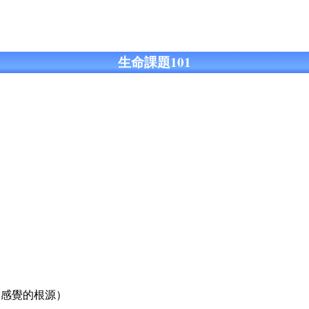
生命課題101
）
切感覺的根源）