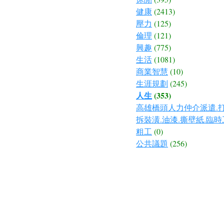
健康
(2413)
壓力
(125)
倫理
(121)
興趣
(775)
生活
(1081)
商業智慧
(10)
生涯規劃
(245)
人生
(353)
高雄橋頭人力仲介派遣.打
拆裝潢.油漆.撕壁紙.臨時
粗工
(0)
公共議題
(256)