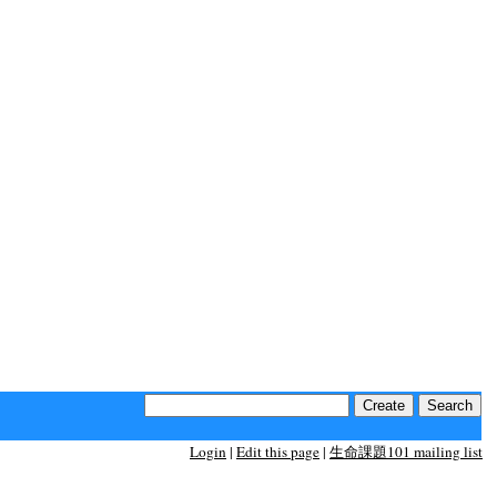
Login
|
Edit this page
|
生命課題101 mailing list