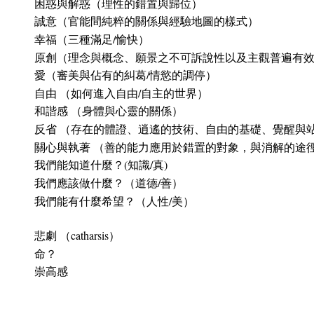
困惑與解惑（理性的錯置與歸位）
誠意（官能間純粹的關係與經驗地圖的樣式）
幸福（三種滿足/愉快）
原創（理念與概念、願景之不可訴說性以及主觀普遍有
愛（審美與佔有的糾葛/情慾的調停）
自由 （如何進入自由/自主的世界）
和諧感 （身體與心靈的關係）
反省 （存在的體證、逍遙的技術、自由的基礎、覺醒與
關心與執著 （善的能力應用於錯置的對象，與消解的途
我們能知道什麼？(知識/真)
我們應該做什麼？（道德/善）
我們能有什麼希望？（人性/美）
悲劇 （catharsis）
命？
崇高感